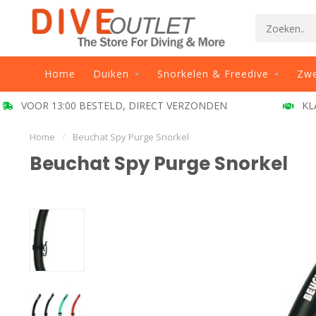
Home
Duiken
Snorkelen & Freedive
Zw
VERZONDEN
KLANT BEOORDELING 9.5
Home
/
Beuchat Spy Purge Snorkel
Beuchat Spy Purge Snorkel