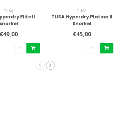
TUSA
TUSA
perdry Elite II
TUSA Hyperdry Platina II
Cr
snorkel
Snorkel
€49,00
€45,00