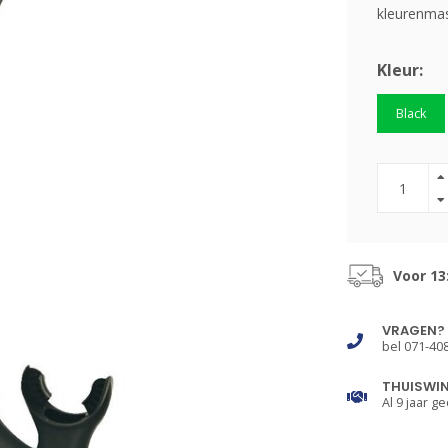
kleurenma
Kleur:
Black
Voor 13
VRAGEN?
bel 071-40
THUISWI
Al 9 jaar ge