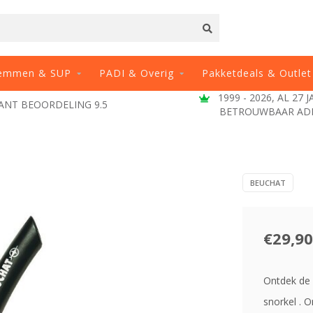
emmen & SUP
PADI & Overig
Pakketdeals & Outlet
1999 - 2026, AL 27 JAAR EEN
VRAGEN
BETROUWBAAR ADRES
BEUCHAT
€29,90
Ontdek de
snorkel . 