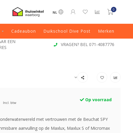
0
NL
Cadeaubon
Duikschool Dive Post
Merken
? BEL 071-4087776
VOOR 13:00 BESTELD, DIREC
Op voorraad
Incl. btw
 onderwaterwereld met vertrouwen met de Beuchat SPY
Onmisbare aanvulling op de Maxlux, Maxlux S of Micromax