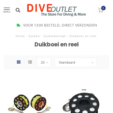
0
MENU
VOOR 13:00 BESTELD, DIRECT VERZONDEN
Home
/
Duiken
/
Duikmateriaal
/
Duikboei en reel
Duikboei en reel