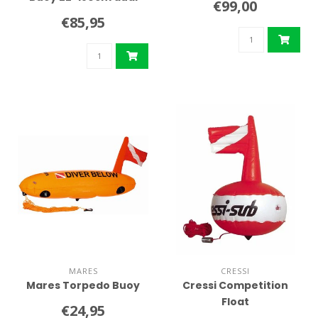
€99,00
color
€85,95
MARES
CRESSI
Mares Torpedo Buoy
Cressi Competition
Float
€24,95