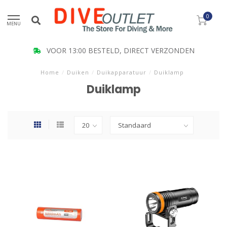
0
MENU
KLANT BEOORDELING 9.5
Home
/
Duiken
/
Duikapparatuur
/
Duiklamp
Duiklamp