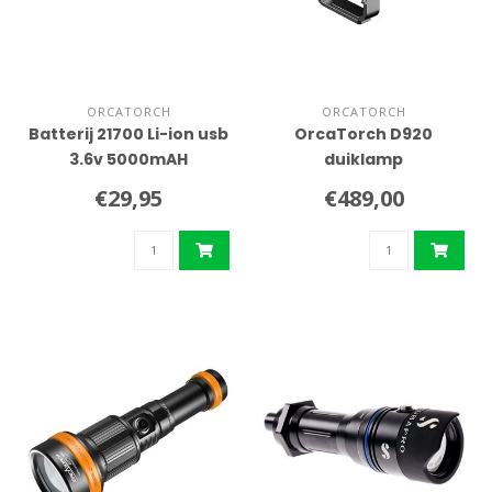
ORCATORCH
ORCATORCH
Batterij 21700 Li-ion usb
OrcaTorch D920
3.6v 5000mAH
duiklamp
€29,95
€489,00