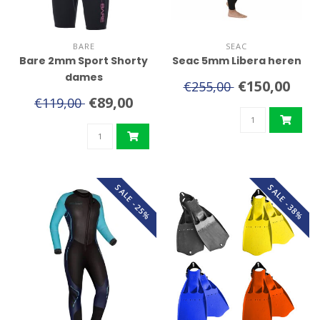
BARE
SEAC
Bare 2mm Sport Shorty
Seac 5mm Libera heren
dames
€150,00
€255,00
€89,00
€119,00
SALE -25%
SALE -38%