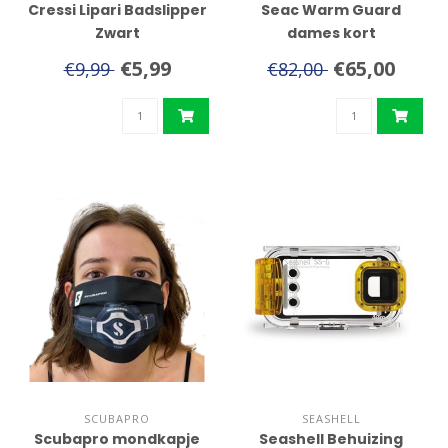
Cressi Lipari Badslipper
Seac Warm Guard
Zwart
dames kort
€5,99
€65,00
€9,99
€82,00
SCUBAPRO
SEASHELL
Scubapro mondkapje
Seashell Behuizing