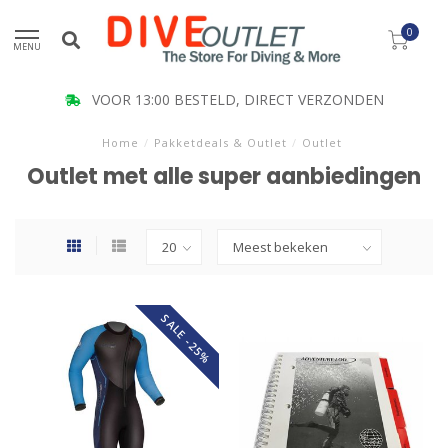
0
MENU
ONDEN
KLANT BEOORDELING 9.5
Home
/
Pakketdeals & Outlet
/
Outlet
Outlet met alle super aanbiedingen
SALE -25%