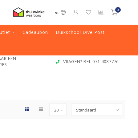
0
NL
utlet
Cadeaubon
Duikschool Dive Post
JAAR EEN
VRAGEN? BEL 071-4087776
RES