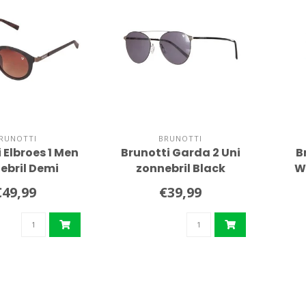
RUNOTTI
BRUNOTTI
 Elbroes 1 Men
Brunotti Garda 2 Uni
B
ebril Demi
zonnebril Black
W
urtoise
€49,99
€39,99