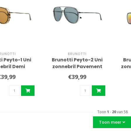
RUNOTTI
BRUNOTTI
i Peyto-1 Uni
Brunotti Peyto-2 Uni
Br
ebril Demi
zonnebril Pavement
zon
urtoise
€39,99
€39,99
Toon
1
-
20
van 58
Toon meer