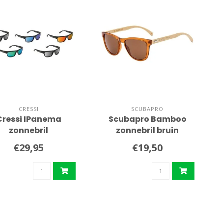
CRESSI
SCUBAPRO
Cressi IPanema
Scubapro Bamboo
zonnebril
zonnebril bruin
€29,95
€19,50