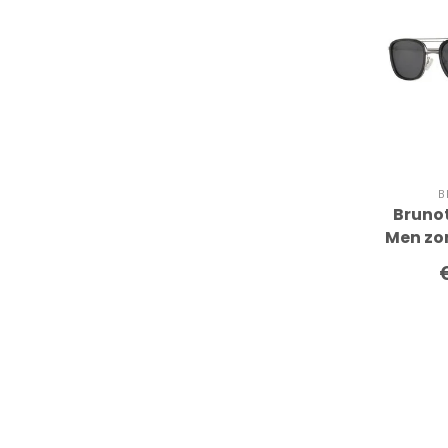
B
Brunot
Men zo