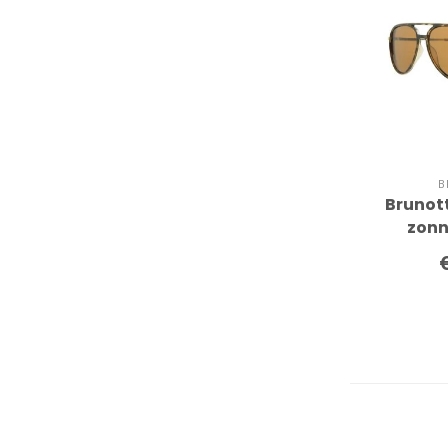
B
Brunott
zonn
T