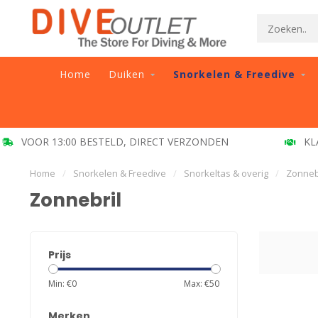
Home
Duiken
Snorkelen & Freedive
VOOR 13:00 BESTELD, DIRECT VERZONDEN
KL
Home
/
Snorkelen & Freedive
/
Snorkeltas & overig
/
Zonneb
Zonnebril
Prijs
Min: €
0
Max: €
50
Merken