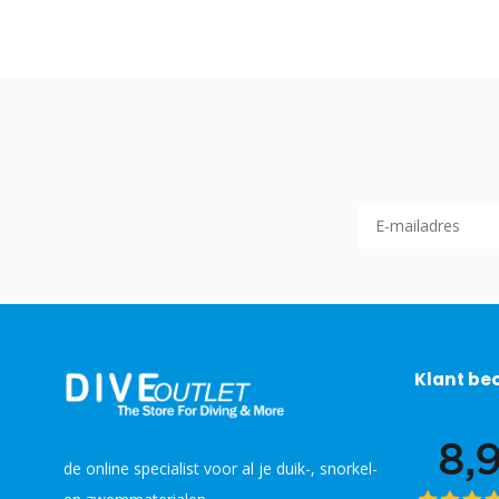
Klant be
de online specialist voor al je duik-, snorkel-