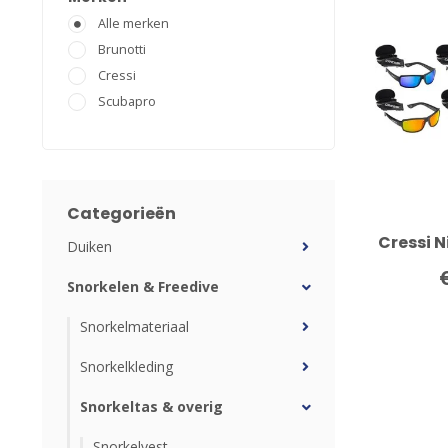
Alle merken
Brunotti
Cressi
Scubapro
Categorieën
Cressi N
Duiken
Snorkelen & Freedive
Snorkelmateriaal
Snorkelkleding
Snorkeltas & overig
Snorkelvest