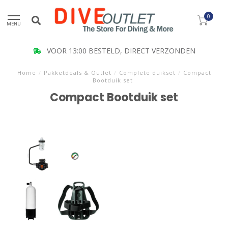
0
MENU
VOOR 13:00 BESTELD, DIRECT VERZONDEN
Home
/
Pakketdeals & Outlet
/
Complete duikset
/
Compact
Bootduik set
Compact Bootduik set