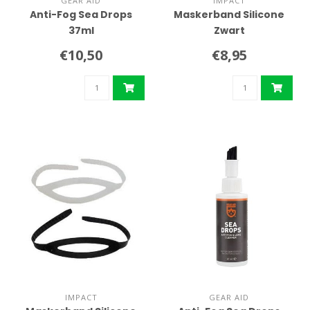
GEAR AID
IMPACT
Anti-Fog Sea Drops
Maskerband Silicone
37ml
Zwart
€10,50
€8,95
IMPACT
GEAR AID