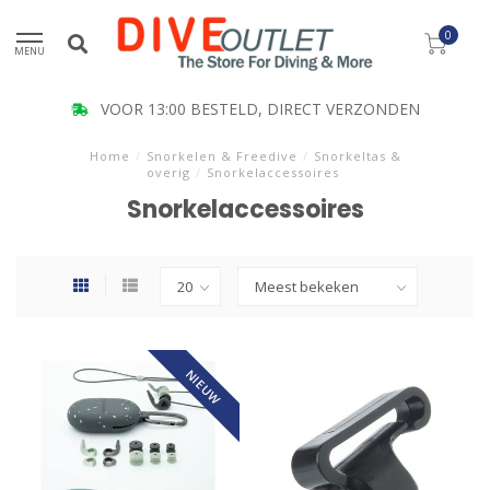
0
MENU
VOOR 13:00 BESTELD, DIRECT VERZONDEN
Home
/
Snorkelen & Freedive
/
Snorkeltas &
overig
/
Snorkelaccessoires
Snorkelaccessoires
NIEUW