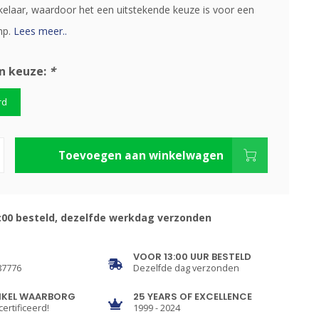
kelaar, waardoor het een uitstekende keuze is voor een
mp.
Lees meer..
n keuze:
*
rd
Toevoegen aan winkelwagen
:00 besteld, dezelfde werkdag verzonden
VOOR 13:00 UUR BESTELD
87776
Dezelfde dag verzonden
NKEL WAARBORG
25 YEARS OF EXCELLENCE
certificeerd!
1999 - 2024