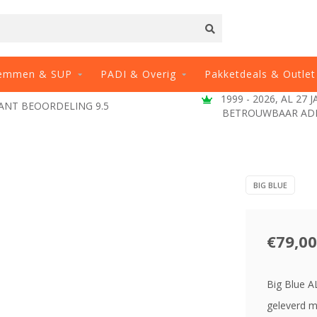
emmen & SUP
PADI & Overig
Pakketdeals & Outlet
1999 - 2026, AL 27 
ANT BEOORDELING 9.5
BETROUWBAAR AD
BIG BLUE
€79,00
Big Blue 
geleverd m