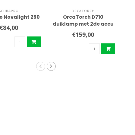
SCUBAPRO
ORCATORCH
o Novalight 250
OrcaTorch D710
O
duiklamp met 2de accu
F
€84,00
€159,00