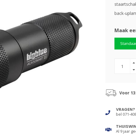
staartscha
back-upla
Maak ee
Standaa
Voor 13
VRAGEN?
bel 071-40
THUISWI
Al 9 jaar ge