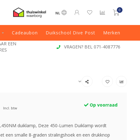
0
NL
Cadeaubon
Duikschool Dive Post
Merken
JAAR EEN
VRAGEN? BEL 071-4087776
RES
Op voorraad
Incl. btw
AL450NM duiklamp, Deze 450-Lumen Duiklamp wordt
et een smalle 8-graden stralingshoek en een drukknop