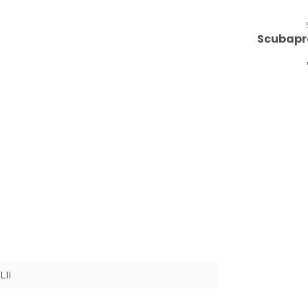
Scubapr
LII