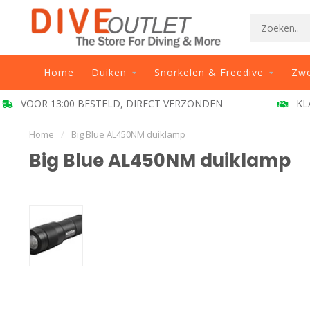
Home
Duiken
Snorkelen & Freedive
Zw
VOOR 13:00 BESTELD, DIRECT VERZONDEN
KL
Home
/
Big Blue AL450NM duiklamp
Big Blue AL450NM duiklamp