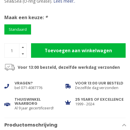
Sea&Sea (O-ring Grease).
Lees meer..
Maak een keuze:
*
Standaard
Toevoegen aan winkelwagen
Voor 13:00 besteld, dezelfde werkdag verzonden
VRAGEN?
VOOR 13:00 UUR BESTELD
bel 071-4087776
Dezelfde dag verzonden
THUISWINKEL
25 YEARS OF EXCELLENCE
WAARBORG
1999 - 2024
Al 9 jaar gecertificeerd!
Productomschrijving