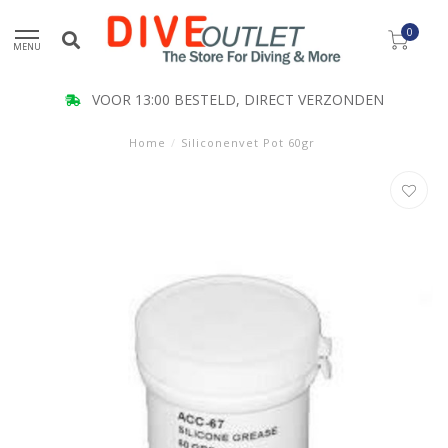
0
MENU
KLANT BEOORDELING 9.5
Home
/
Siliconenvet Pot 60gr