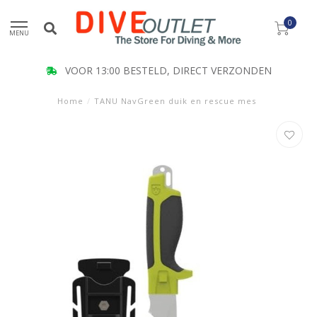
0
MENU
VOOR 13:00 BESTELD, DIRECT VERZONDEN
Home
/
TANU NavGreen duik en rescue mes