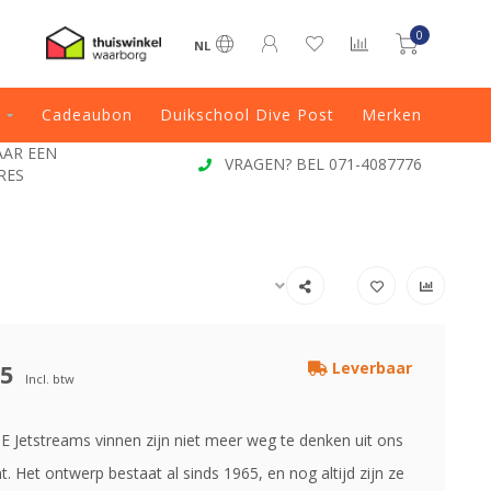
0
NL
Cadeaubon
Duikschool Dive Post
Merken
JAAR EEN
VRAGEN? BEL 071-4087776
RES
95
Leverbaar
Incl. btw
 Jetstreams vinnen zijn niet meer weg te denken uit ons
. Het ontwerp bestaat al sinds 1965, en nog altijd zijn ze