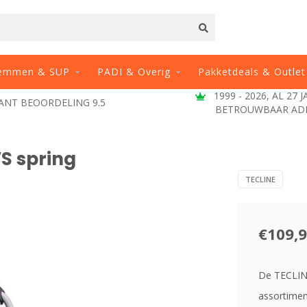
emmen & SUP
PADI & Overig
Pakketdeals & Outlet
1999 - 2026, AL 27 
ANT BEOORDELING 9.5
BETROUWBAAR AD
S spring
TECLINE
€109,
De TECLINE
assortiment