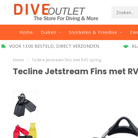
Home
Duiken
Snorkelen & Freedive
Zw
VOOR 13:00 BESTELD, DIRECT VERZONDEN
KL
Home
/
Tecline Jetstream Fins met RVS spring
Tecline Jetstream Fins met RV