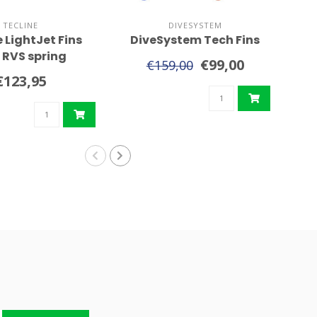
TECLINE
DIVESYSTEM
e LightJet Fins
DiveSystem Tech Fins
Sc
 RVS spring
€99,00
€159,00
€123,95