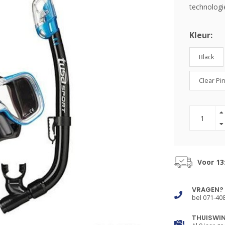
technologi
Kleur:
Black
Clear Pi
Voor 13
VRAGEN?
bel 071-40
THUISWI