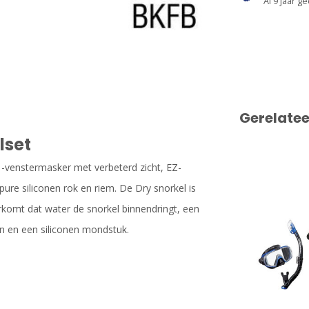
Al 9 jaar ge
Gerelate
lset
-venstermasker met verbeterd zicht, EZ-
ure siliconen rok en riem. De Dry snorkel is
rkomt dat water de snorkel binnendringt, een
 en een siliconen mondstuk.