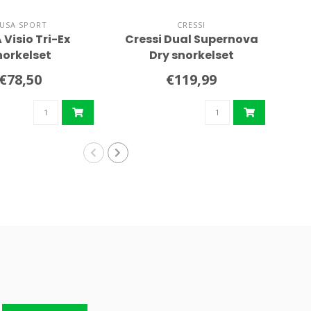
USA SPORT
CRESSI
Visio Tri-Ex
Cressi Dual Supernova
TU
norkelset
Dry snorkelset
€78,50
€119,99