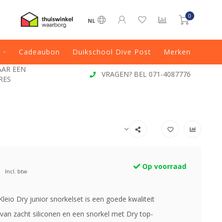
0
NL
Cadeaubon
Duikschool Dive Post
Merken
JAAR EEN
VRAGEN? BEL 071-4087776
RES
Op voorraad
Incl. btw
leio Dry junior snorkelset is een goede kwaliteit
 van zacht siliconen en een snorkel met Dry top-