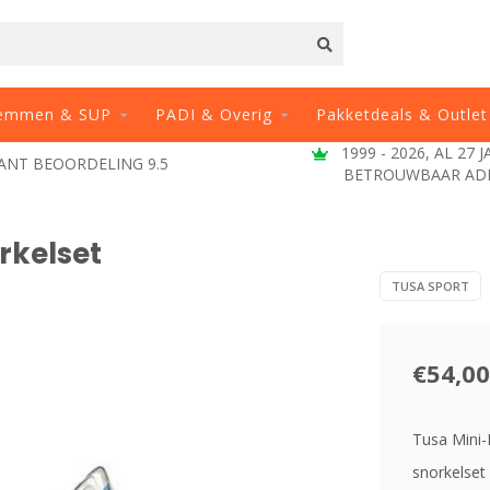
emmen & SUP
PADI & Overig
Pakketdeals & Outlet
1999 - 2026, AL 27 
ANT BEOORDELING 9.5
BETROUWBAAR AD
rkelset
TUSA SPORT
€54,00
Tusa Mini-K
snorkelset