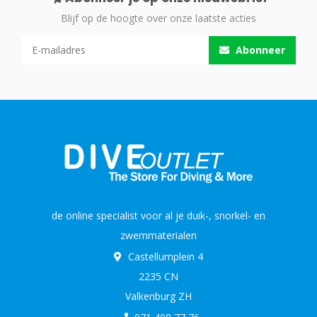
Blijf op de hoogte over onze laatste acties
Abonneer
de online specialist voor al je duik-, snorkel- en
zwemmaterialen
Castellumplein 4
2235 CN
Valkenburg ZH