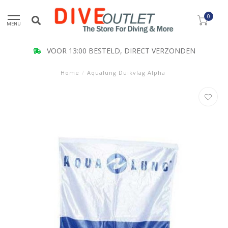
0
MENU
KLANT BEOORDELING 9.5
Home
/
Aqualung Duikvlag Alpha