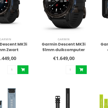
GARMIN
GARMIN
Descent MK3i
Garmin Descent MK3i
Gar
mm Zwart
51mm duikcomputer
kcomputer
Silicone band
.449,00
€1.649,00