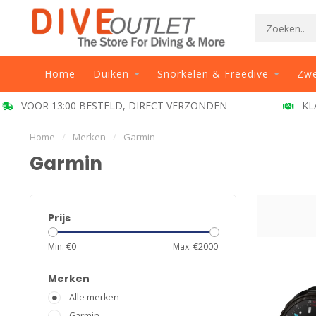
Home
Duiken
Snorkelen & Freedive
Zw
VOOR 13:00 BESTELD, DIRECT VERZONDEN
KL
Home
/
Merken
/
Garmin
Garmin
Prijs
Min: €
0
Max: €
2000
Merken
Alle merken
Garmin