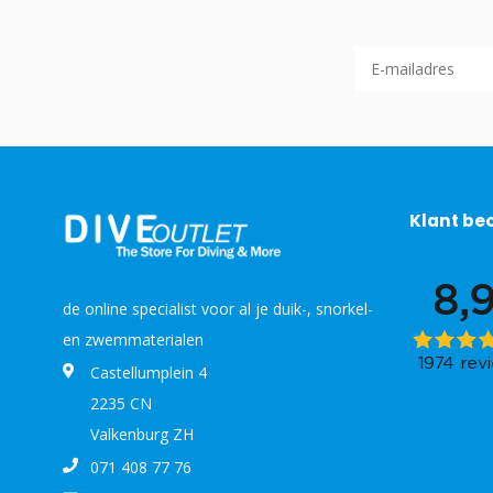
Klant be
de online specialist voor al je duik-, snorkel-
en zwemmaterialen
Castellumplein 4
2235 CN
Valkenburg ZH
071 408 77 76