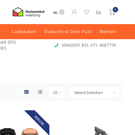
0
NL
Cadeaubon
Duikschool Dive Post
Merken
JAAR EEN
VRAGEN? BEL 071-4087776
RES
NIEUW