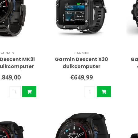
GARMIN
GARMIN
Descent MK3i
Garmin Descent X30
Ga
uikcomputer
duikcomputer
nium band
.849,00
€649,99