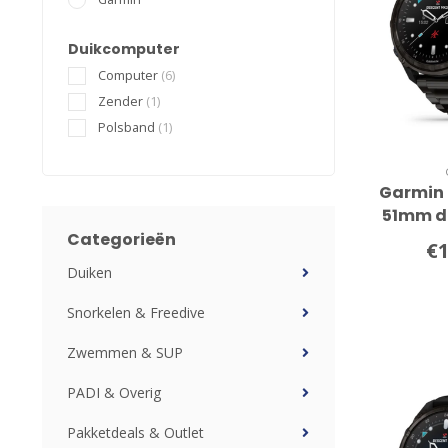
Duikcomputer
Computer
(6)
Zender
(1)
Polsband
(1)
Garmin 
51mm d
Tita
Categorieën
€1
Duiken
Snorkelen & Freedive
Zwemmen & SUP
PADI & Overig
Pakketdeals & Outlet