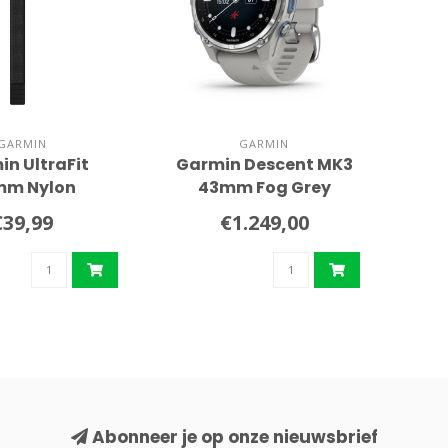
GARMIN
GARMIN
in UltraFit
Garmin Descent MK3
mm Nylon
43mm Fog Grey
olsband
duikcomputer
€39,99
€1.249,00
Abonneer je op onze nieuwsbrief