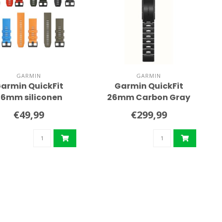
GARMIN
GARMIN
armin QuickFit
Garmin QuickFit
26mm siliconen
26mm Carbon Gray
polsband
DLC Titanium
€49,99
€299,99
polsband