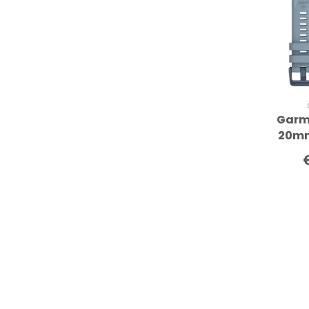
Garmi
20mm
p