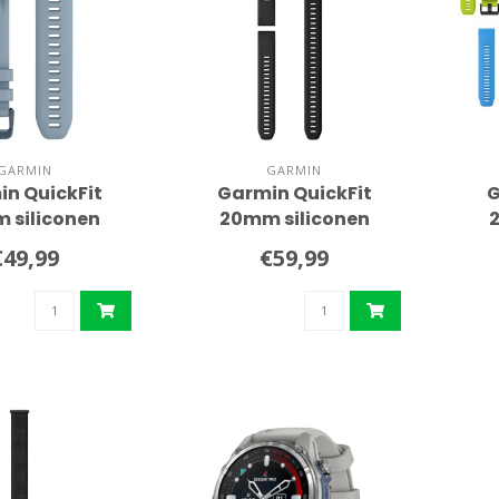
GARMIN
GARMIN
n QuickFit
Garmin QuickFit
G
 siliconen
20mm siliconen
olsband
polsband 3-delig
€49,99
€59,99