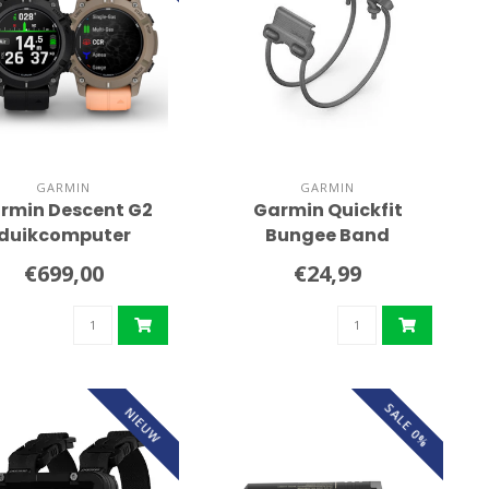
GARMIN
GARMIN
rmin Descent G2
Garmin Quickfit
duikcomputer
Bungee Band
€699,00
€24,99
SALE 0%
NIEUW