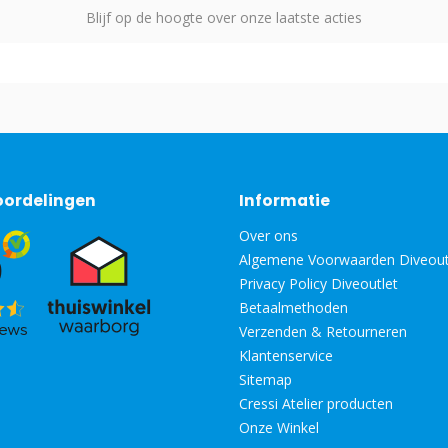
Blijf op de hoogte over onze laatste acties
oordelingen
Informatie
Over ons
Algemene Voorwaarden Diveout
Privacy Policy Diveoutlet
Betaalmethoden
Verzenden & Retourneren
Klantenservice
Sitemap
Cressi Atelier producten
Onze Winkel