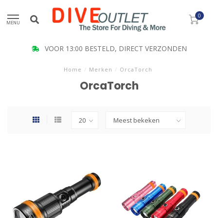
0
MENU
VOOR 13:00 BESTELD, DIRECT VERZONDEN
Home
/
Merken
/
OrcaTorch
OrcaTorch