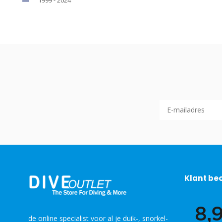
1999 - 2024
Klant be
de online specialist voor al je duik-, snorkel-