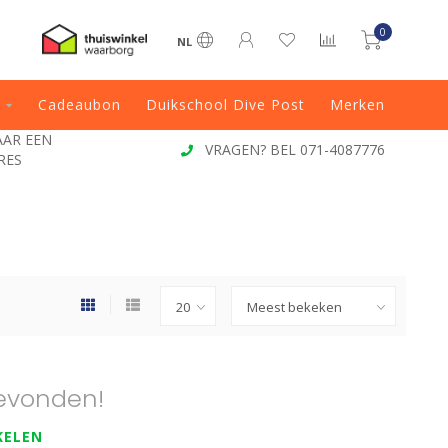
0
NL
Cadeaubon
Duikschool Dive Post
Merken
JAAR EEN
VRAGEN? BEL 071-4087776
RES
evonden!
KELEN