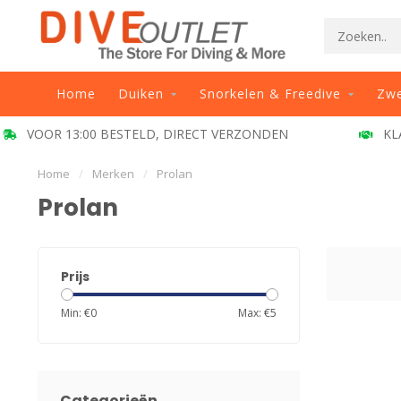
Home
Duiken
Snorkelen & Freedive
Zw
VOOR 13:00 BESTELD, DIRECT VERZONDEN
KL
Home
/
Merken
/
Prolan
Prolan
Prijs
Min: €
0
Max: €
5
Categorieën