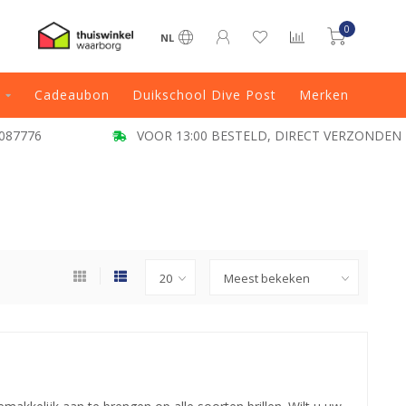
0
NL
Cadeaubon
Duikschool Dive Post
Merken
ESTELD, DIRECT VERZONDEN
KLANT BEOORDELING 