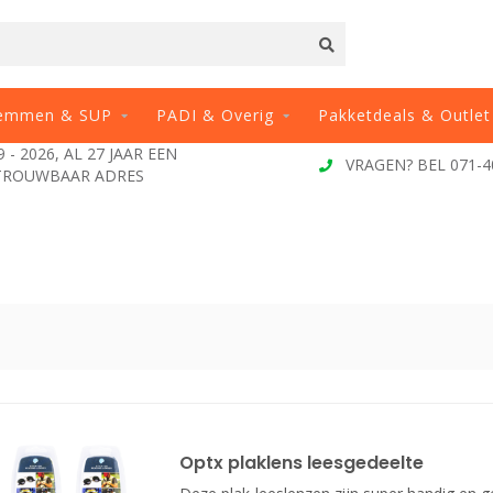
emmen & SUP
PADI & Overig
Pakketdeals & Outlet
VRAGEN? BEL 071-4087776
VOOR 13:00 B
Optx plaklens leesgedeelte