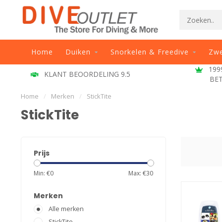
Home
Duiken
Snorkelen & Freedive
Zw
1999 - 2026, AL 27 JAAR EEN
.5
BETROUWBAAR ADRES
Home
/
Merken
/
StickTite
StickTite
Prijs
Min: €
0
Max: €
30
Merken
Alle merken
StickTite