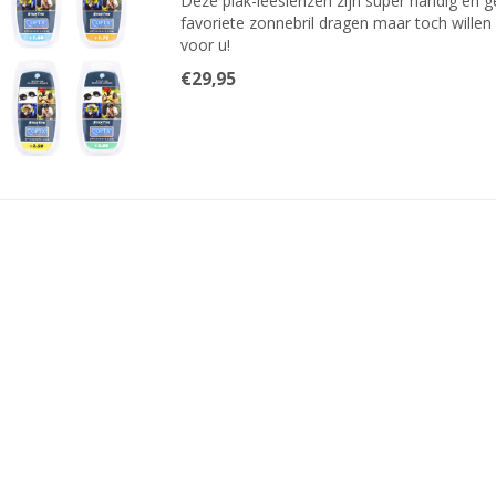
Deze plak-leeslenzen zijn super handig en ge
favoriete zonnebril dragen maar toch willen
voor u!
€29,95