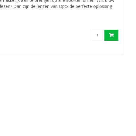
makkelijk aan te brengen op alle soorten brillen. Wilt u uw
 lezen? Dan zijn de lenzen van Optx de perfecte oplossing