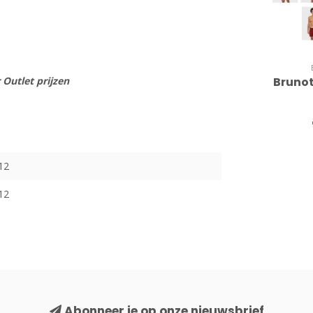
Bruno
 Outlet prijzen
12
12
Abonneer je op onze nieuwsbrief