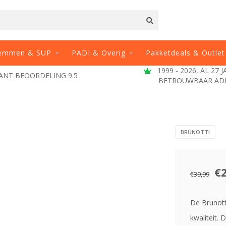
emmen & SUP
PADI & Overig
Pakketdeals & Outlet
1999 - 2026, AL 27 JAAR E
EOORDELING 9.5
BETROUWBAAR ADRES
BRUNOTTI
€
€39,99
De Brunott
kwaliteit. 