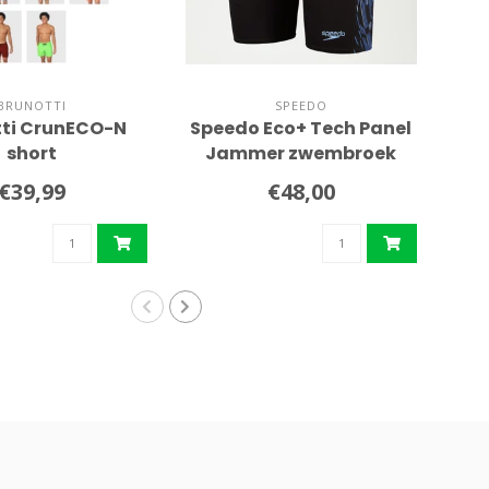
BRUNOTTI
SPEEDO
tti CrunECO-N
Speedo Eco+ Tech Panel
short
Jammer zwembroek
Aq
€39,99
€48,00