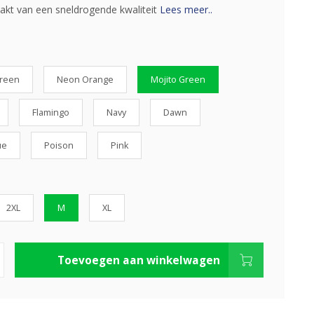
akt van een sneldrogende kwaliteit
Lees meer..
Green
Neon Orange
Mojito Green
Flamingo
Navy
Dawn
ue
Poison
Pink
2XL
M
XL
Toevoegen aan winkelwagen