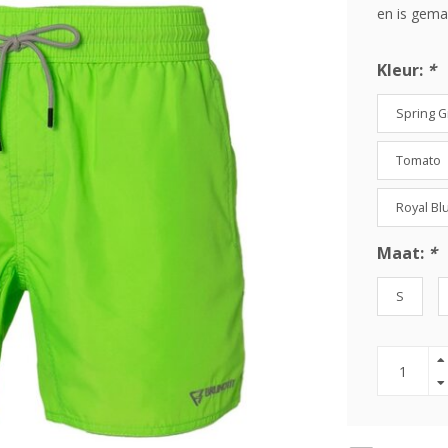
en is gema
Kleur:
*
Spring 
Tomato
Royal Bl
Maat:
*
S