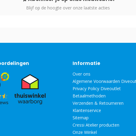
Blijf op de hoogte over onze laatste acties
oordelingen
Informatie
Over ons
Algemene Voorwaarden Diveout
Privacy Policy Diveoutlet
Betaalmethoden
Verzenden & Retourneren
Klantenservice
Sitemap
Cressi Atelier producten
Onze Winkel