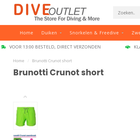
Home
Duiken
Snorkelen & Freedive
Zw
OOR 13:00 BESTELD, DIRECT VERZONDEN
KLANT B
Home
/
Brunotti Crunot short
Brunotti Crunot short