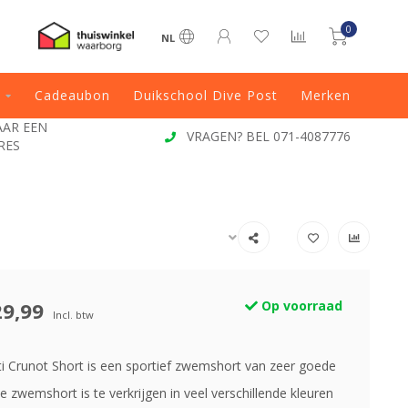
0
NL
Cadeaubon
Duikschool Dive Post
Merken
EN
VRAGEN? BEL 071-4087776
29,99
Op voorraad
Incl. btw
i Crunot Short is een sportief zwemshort van zeer goede
De zwemshort is te verkrijgen in veel verschillende kleuren