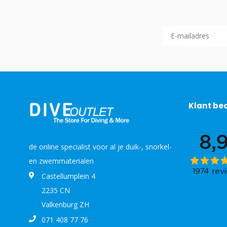
Klant be
de online specialist voor al je duik-, snorkel-
en zwemmaterialen
Castellumplein 4
2235 CN
Valkenburg ZH
071 408 77 76