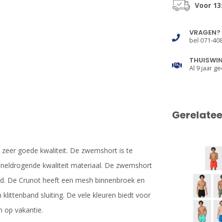
Voor 13
VRAGEN?
bel 071-40
THUISWI
Al 9 jaar ge
Gerelate
 zeer goede kwaliteit. De zwemshort is te
 sneldrogende kwaliteit materiaal. De zwemshort
rd. De Crunot heeft een mesh binnenbroek en
klittenband sluiting. De vele kleuren biedt voor
en op vakantie.