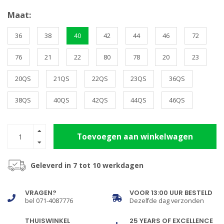
Maat:
36
38
40
42
44
46
72
76
21
22
80
78
20
23
20QS
21QS
22QS
23QS
36QS
38QS
40QS
42QS
44QS
46QS
Toevoegen aan winkelwagen
Geleverd in 7 tot 10 werkdagen
VRAGEN?
VOOR 13:00 UUR BESTELD
bel 071-4087776
Dezelfde dag verzonden
THUISWINKEL
25 YEARS OF EXCELLENCE