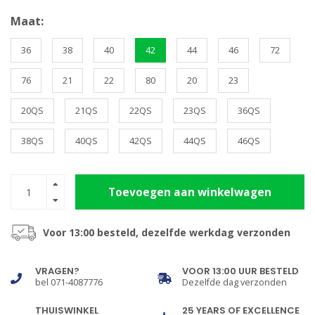
Maat:
36
38
40
42
44
46
72
76
21
22
80
20
23
20QS
21QS
22QS
23QS
36QS
38QS
40QS
42QS
44QS
46QS
Toevoegen aan winkelwagen
Voor 13:00 besteld, dezelfde werkdag verzonden
VRAGEN?
VOOR 13:00 UUR BESTELD
bel 071-4087776
Dezelfde dag verzonden
THUISWINKEL
25 YEARS OF EXCELLENCE