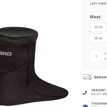
Lees meer.
Maat:
35-36
45-46
Gelever
VRAGEN?
bel 071-40
THUISWI