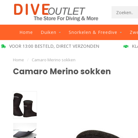
Home
Duiken
Snorkelen & Freedive
Zw
VOOR 13:00 BESTELD, DIRECT VERZONDEN
KL
Home
/
Camaro Merino sokken
Camaro Merino sokken