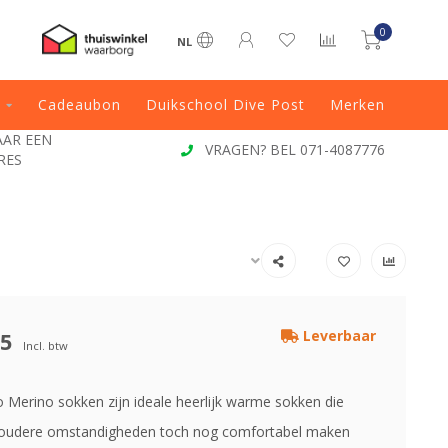
0
NL
Cadeaubon
Duikschool Dive Post
Merken
JAAR EEN
VRAGEN? BEL 071-4087776
RES
95
Leverbaar
Incl. btw
Merino sokken zijn ideale heerlijk warme sokken die
koudere omstandigheden toch nog comfortabel maken