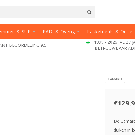
emmen & SUP
PADI & Overig
Pakketdeals & Outlet
1999 - 2026, AL 27 
ANT BEOORDELING 9.5
BETROUWBAAR AD
CAMARO
€129,
De Camaro 
duiken in 