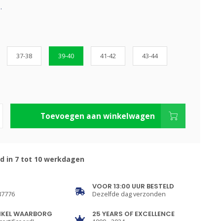
.
37-38
39-40
41-42
43-44
Toevoegen aan winkelwagen
d in 7 tot 10 werkdagen
VOOR 13:00 UUR BESTELD
87776
Dezelfde dag verzonden
NKEL WAARBORG
25 YEARS OF EXCELLENCE