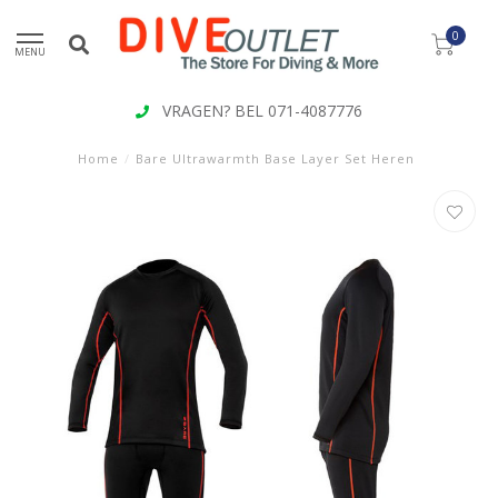
0
MENU
VRAGEN? BEL 071-4087776
Home
/
Bare Ultrawarmth Base Layer Set Heren