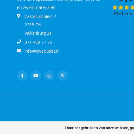
en zwemmaterialen
Castellumplein 4
2235 CN
Valkenburg ZH
071 408 77 76
info@diveoutlet.nl
Door het gebruiken van onze website, ga