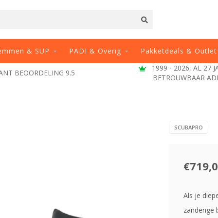
emmen & SUP
PADI & Overig
Pakketdeals & Outlet
1999 - 2026, AL 27 JAAR E
EOORDELING 9.5
BETROUWBAAR ADRES
SCUBAPRO
€719,
Als je die
zanderige