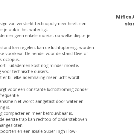
Miflex
sla
ign van versterkt technopolymeer heeft een
je ook in het water ligt.
ademen geen enkele moeite, op welke diepte je
stand kan regelen, kan de luchtopbrengt worden
ke voorkeur. De hendel voor de stand Dive of
ls octopus.
ort - uitademen kost nog minder moeite.
 voor technische duikers.
 er bij elke ademhaling meer lucht wordt
rgt voor een constante luchtstroming zonder
frequentie
hanisme niet wordt aangetast door water en
ng is.
og compacter en meer betrouwbaar is.
de eerste trap kan rechtop of ondersteboven
aangesloten.
kpoorten en een axiale Super High Flow-