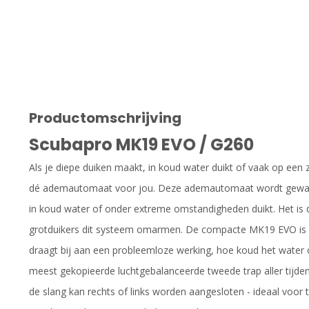
Productomschrijving
Scubapro MK19 EVO / G260
Als je diepe duiken maakt, in koud water duikt of vaak op ee
dé ademautomaat voor jou. Deze ademautomaat wordt gewaard
in koud water of onder extreme omstandigheden duikt. Het is d
grotduikers dit systeem omarmen. De compacte MK19 EVO is 
draagt bij aan een probleemloze werking, hoe koud het water oo
meest gekopieerde luchtgebalanceerde tweede trap aller tijd
de slang kan rechts of links worden aangesloten - ideaal voor 