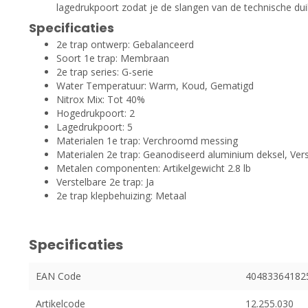
lagedrukpoort zodat je de slangen van de technische duiks
Specificaties
2e trap ontwerp: Gebalanceerd
Soort 1e trap: Membraan
2e trap series: G-serie
Water Temperatuur: Warm, Koud, Gematigd
Nitrox Mix: Tot 40%
Hogedrukpoort: 2
Lagedrukpoort: 5
Materialen 1e trap: Verchroomd messing
Materialen 2e trap: Geanodiseerd aluminium deksel, Ver
Metalen componenten: Artikelgewicht 2.8 lb
Verstelbare 2e trap: Ja
2e trap klepbehuizing: Metaal
Specificaties
EAN Code
40483364182
Artikelcode
12.255.030