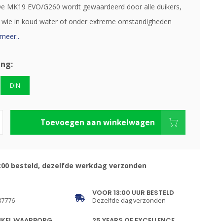
De MK19 EVO/G260 wordt gewaardeerd door alle duikers,
 wie in koud water of onder extreme omstandigheden
meer..
ing:
DIN
Toevoegen aan winkelwagen
:00 besteld, dezelfde werkdag verzonden
VOOR 13:00 UUR BESTELD
87776
Dezelfde dag verzonden
NKEL WAARBORG
25 YEARS OF EXCELLENCE