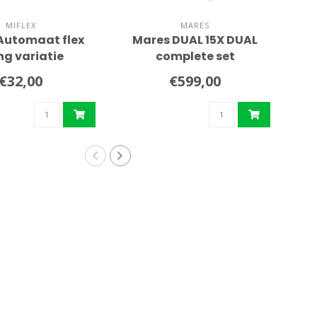
MIFLEX
MARES
 Automaat flex
Mares DUAL 15X DUAL
C
ng variatie
complete set
a
€32,00
€599,00