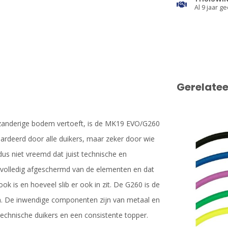
Al 9 jaar ge
Gerelate
n zanderige bodem vertoeft, is de MK19 EVO/G260
eerd door alle duikers, maar zeker door wie
us niet vreemd dat juist technische en
volledig afgeschermd van de elementen en dat
k is en hoeveel slib er ook in zit. De G260 is de
en. De inwendige componenten zijn van metaal en
technische duikers en een consistente topper.