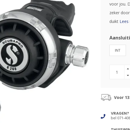
voor jou. 
zeker door
duikt
Lees 
Aansluit
INT
Voor 13
VRAGEN?
bel 071-40
THUISWI