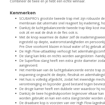
Combineer de twee en je hebt een echte winnaar.
Kenmerken
SCUBAPRO's grootste tweede trap met zijn robuuste des
membraan dat uitermate snel reageert bij inademing, hoe 
Dankzij de luchtgebalanceerde tweede trap klep kost in
ook zit en wat de druk in de fles ook is.
Met de knop waarmee de duiker zelf de inademingsweer
ingesteld op diepte, wateromstandigheden en persoonlij
Pre-Dive voorkomt blazen in koud water of bij gebruik a
De High Flow-uitlaatklep verhoogt het ademhalingscomf
De slang kan links en rechts worden aangesloten -handig
De Superflow-slang heeft een extra grote diameter zodat
aangevoerd.
Het membraan van de luchtgebalanceerde eerste trap zo
inspanning ongeacht de diepte, flesdruk en ademhalings
Het huis is volledig afgedicht, zodat het inwendige mec
verontreiniging en bijzonder goed bestand tegen bevriezi
De droge kamer heeft een dubbele veer waardoor hij n
Dankzij de twee hogedrukpoorten tegenover elkaar kan 
worden gebruikt en kan een extra slang/zender worden 
De draaibare kop is voorzien van vier High Flow-lagedru