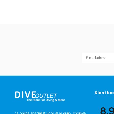
Klant be
de online specialist voor al je duik-, snorkel-