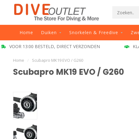
Home
Duiken
Snorkelen & Freedive
Zw
OOR 13:00 BESTELD, DIRECT VERZONDEN
KLANT B
Home
/
Scubapro MK19 EVO / G260
Scubapro MK19 EVO / G260