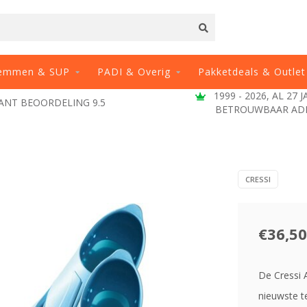
emmen & SUP
PADI & Overig
Pakketdeals & Outlet
1999 - 2026, AL 27 
ANT BEOORDELING 9.5
BETROUWBAAR AD
CRESSI
€36,50
De Cressi A
nieuwste te