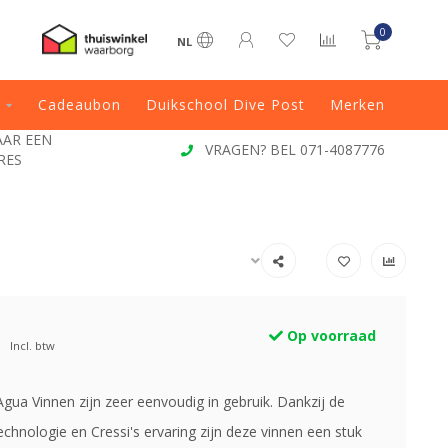
0
NL
Cadeaubon
Duikschool Dive Post
Merken
JAAR EEN
VRAGEN? BEL 071-4087776
RES
Op voorraad
Incl. btw
gua Vinnen zijn zeer eenvoudig in gebruik. Dankzij de
chnologie en Cressi's ervaring zijn deze vinnen een stuk