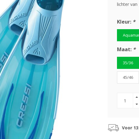
lichter van
Kleur:
*
Aquamar
Maat:
*
35/36
45/46
Voor 13