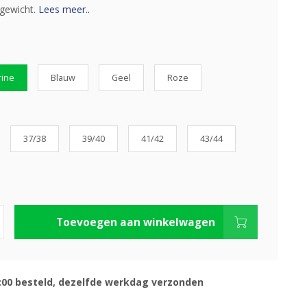
 gewicht.
Lees meer..
ine
Blauw
Geel
Roze
37/38
39/40
41/42
43/44
Toevoegen aan winkelwagen
:00 besteld, dezelfde werkdag verzonden