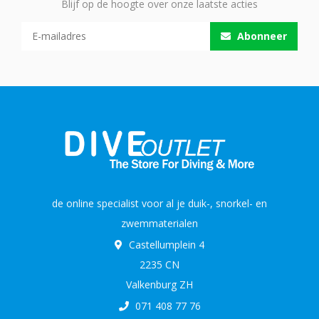
Blijf op de hoogte over onze laatste acties
Abonneer
de online specialist voor al je duik-, snorkel- en
zwemmaterialen
Castellumplein 4
2235 CN
Valkenburg ZH
071 408 77 76