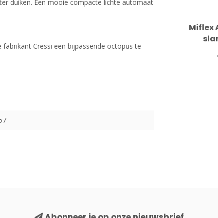
er duiken. Een mooie compacte lichte automaat
Miflex
sla
fabrikant Cressi een bijpassende octopus te
57
Abonneer je op onze nieuwsbrief