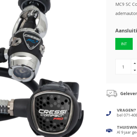
MC9 SC Com
ademautoma
Aansluit
INT
Gelever
VRAGEN?
bel 071-40
THUISWI
Al 9 jaar ge