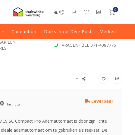
0
NL
Cadeaubon
Duikschool Dive Post
Merken
JAAR EEN
VRAGEN? BEL 071-4087776
RES
00
Leverbaar
Incl. btw
MC9 SC Compact Pro Ademautomaat is door zijn lichte
 ideale ademautomaat om te gebruiken als reis-set. De