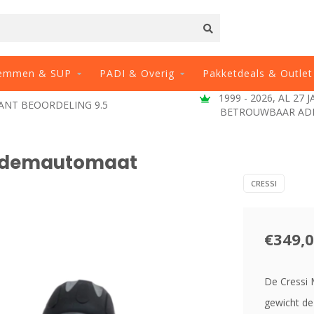
emmen & SUP
PADI & Overig
Pakketdeals & Outlet
1999 - 2026, AL 27 
ANT BEOORDELING 9.5
BETROUWBAAR AD
 Ademautomaat
CRESSI
€349,
De Cressi 
gewicht de