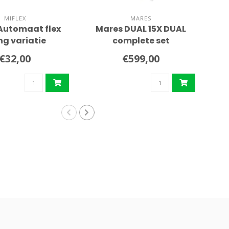
MIFLEX
MARES
 Automaat flex
Mares DUAL 15X DUAL
C
ng variatie
complete set
a
€32,00
€599,00