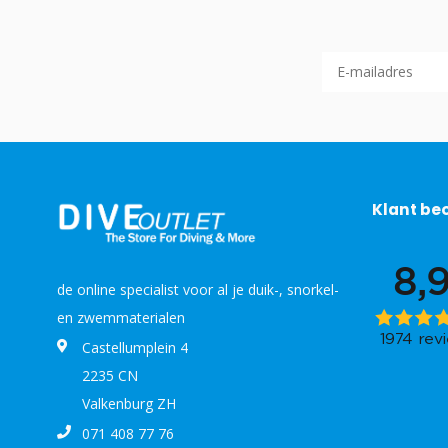
Klant be
de online specialist voor al je duik-, snorkel-
en zwemmaterialen
Castellumplein 4
2235 CN
Valkenburg ZH
071 408 77 76