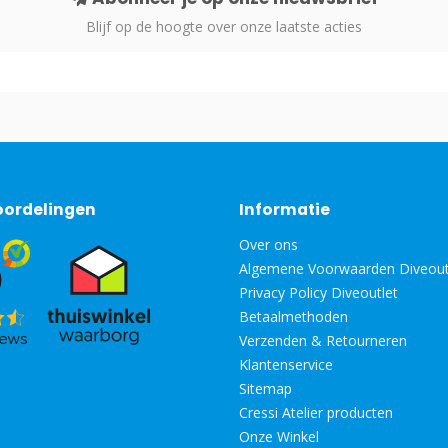
Blijf op de hoogte over onze laatste acties
oordelingen
Informatie
Over ons
Algemene Voorwaarden Diveout
Privacy Policy Diveoutlet
Betaalmethoden
Verzenden & Retourneren
Klantenservice
Sitemap
Cressi Atelier producten
Onze Winkel