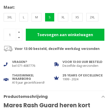
Maat:
3XL
L
M
S
XL
XS
2XL
Toevoegen aan winkelwagen
Voor 13:00 besteld, dezelfde werkdag verzonden
VRAGEN?
VOOR 13:00 UUR BESTELD
bel 071-4087776
Dezelfde dag verzonden
THUISWINKEL
25 YEARS OF EXCELLENCE
WAARBORG
1999 - 2024
Al 9 jaar gecertificeerd!
Productomschrijving
Mares Rash Guard heren kort