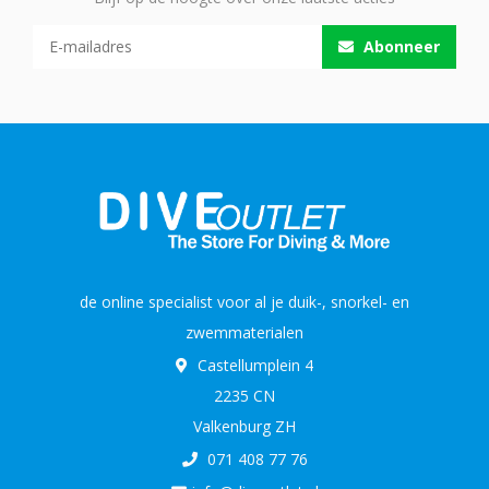
Abonneer
de online specialist voor al je duik-, snorkel- en
zwemmaterialen
Castellumplein 4
2235 CN
Valkenburg ZH
071 408 77 76