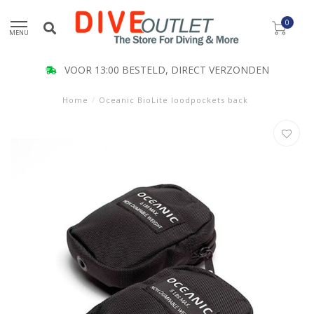
0
MENU
VOOR 13:00 BESTELD, DIRECT VERZONDEN
Home
/
Oceanic BioLite loodpockets back