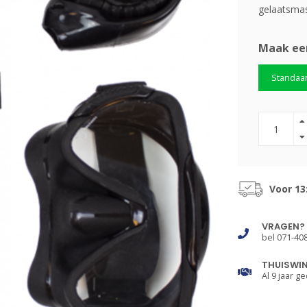
gelaatsmas
Maak ee
Standaa
Voor 13
VRAGEN?
bel 071-40
THUISWI
Al 9 jaar ge