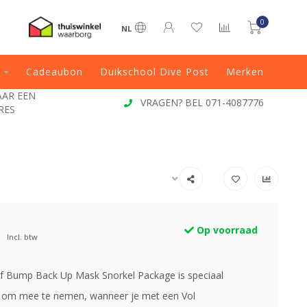
0
NL
Cadeaubon
Duikschool Dive Post
Merken
JAAR EEN
VRAGEN? BEL 071-4087776
RES
Op voorraad
Incl. btw
 Bump Back Up Mask Snorkel Package is speciaal
 om mee te nemen, wanneer je met een Vol