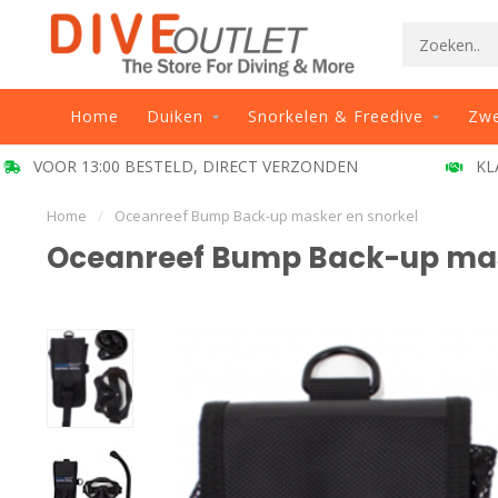
Home
Duiken
Snorkelen & Freedive
Zw
VOOR 13:00 BESTELD, DIRECT VERZONDEN
KL
Home
/
Oceanreef Bump Back-up masker en snorkel
Oceanreef Bump Back-up mas