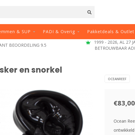
emmen & SUP
PADI & Overig
Pakketdeals & Outlet
1999 - 2026, AL 27 
ANT BEOORDELING 9.5
BETROUWBAAR AD
ker en snorkel
OCEANREEF
€83,00
Ocean Reef
ontwikkeld