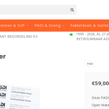
emmen & SUP
PADI & Overig
Pakketdeals & Outlet
1999 - 2026, AL 27 
ANT BEOORDELING 9.5
BETROUWBAAR AD
er
PADI
€59,00
Deze PADI 
Open Water