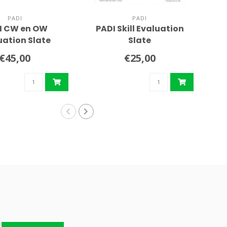
PADI
PADI
I CW en OW
PADI Skill Evaluation
PA
uation Slate
Slate
€45,00
€25,00