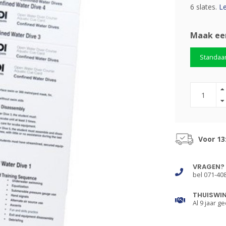
6 slates.
Le
Maak ee
Standaa
Voor 13
VRAGEN?
bel 071-40
THUISWI
Al 9 jaar ge