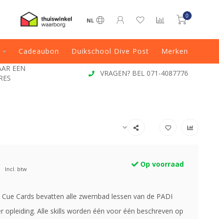
0
NL
Cadeaubon
Duikschool Dive Post
Merken
JAAR EEN
VRAGEN? BEL 071-4087776
RES
Op voorraad
Incl. btw
Cue Cards bevatten alle zwembad lessen van de PADI
 opleiding. Alle skills worden één voor één beschreven op