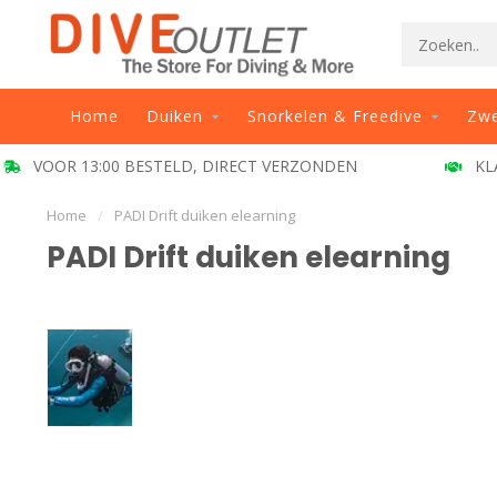
Home
Duiken
Snorkelen & Freedive
Zw
1999
KLANT BEOORDELING 9.5
BE
Home
/
PADI Drift duiken elearning
PADI Drift duiken elearning