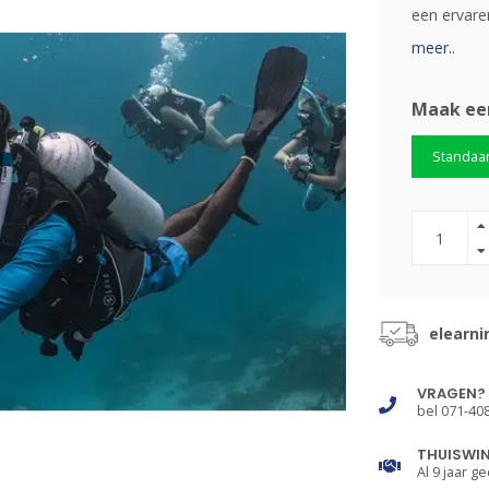
een ervare
meer..
Maak ee
Standaa
elearni
VRAGEN?
bel 071-40
THUISWI
Al 9 jaar ge