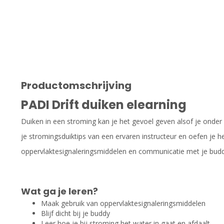
Productomschrijving
PADI Drift duiken elearning
Duiken in een stroming kan je het gevoel geven alsof je onder w
je stromingsduiktips van een ervaren instructeur en oefen je h
oppervlaktesignaleringsmiddelen en communicatie met je budd
Wat ga je leren?
Maak gebruik van oppervlaktesignaleringsmiddelen
Blijf dicht bij je buddy
Leer hoe je bij stroming het water in gaat en afdaalt