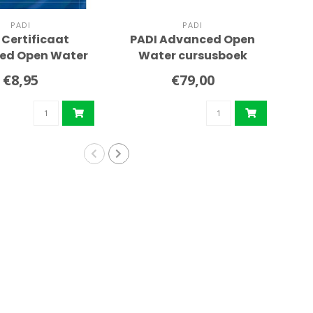
PADI
PADI
 Certificaat
PADI Advanced Open
ed Open Water
Water cursusboek
Na
Diver
€8,95
€79,00