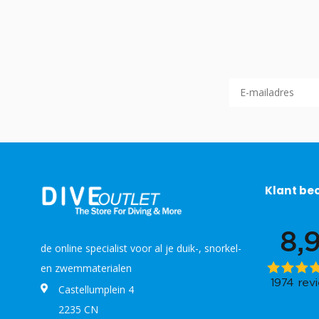
Klant be
de online specialist voor al je duik-, snorkel-
en zwemmaterialen
Castellumplein 4
2235 CN