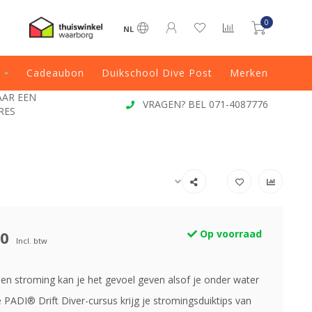
0
NL
Cadeaubon
Duikschool Dive Post
Merken
087776
VOOR 13:00 BESTELD, DIRECT VERZONDEN
00
Op voorraad
Incl. btw
een stroming kan je het gevoel geven alsof je onder water
de PADI® Drift Diver-cursus krijg je stromingsduiktips van