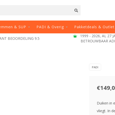
emmen & SUP
PADI & Overig
Pakketdeals & Outlet
 - 2026, AL 27 JAAR EEN
VRAGEN? BEL 071-4
TROUWBAAR ADRES
PADI
€149,
Duiken in 
vliegt. In 