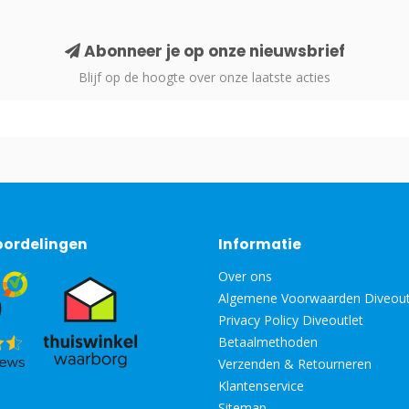
Abonneer je op onze nieuwsbrief
Blijf op de hoogte over onze laatste acties
oordelingen
Informatie
Over ons
Algemene Voorwaarden Diveout
Privacy Policy Diveoutlet
Betaalmethoden
Verzenden & Retourneren
Klantenservice
Sitemap