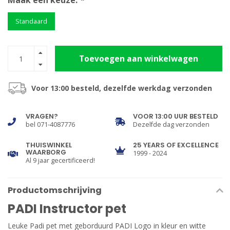
Maak een keuze:
*
Standaard
Toevoegen aan winkelwagen
Voor 13:00 besteld, dezelfde werkdag verzonden
VRAGEN?
VOOR 13:00 UUR BESTELD
bel 071-4087776
Dezelfde dag verzonden
THUISWINKEL
25 YEARS OF EXCELLENCE
WAARBORG
1999 - 2024
Al 9 jaar gecertificeerd!
Productomschrijving
PADI Instructor pet
Leuke Padi pet met geborduurd PADI Logo in kleur en witte