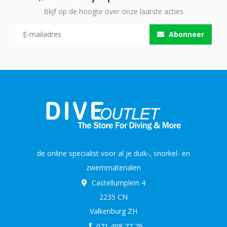
Blijf op de hoogte over onze laatste acties
Abonneer
de online specialist voor al je duik-, snorkel- en
zwemmaterialen
Castellumplein 4
2235 CN
Valkenburg ZH
071 408 77 76