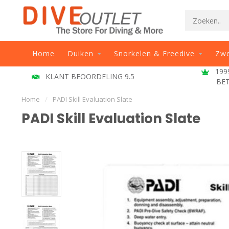
Home
Duiken
Snorkelen & Freedive
Zw
1999
KLANT BEOORDELING 9.5
BE
Home
/
PADI Skill Evaluation Slate
PADI Skill Evaluation Slate