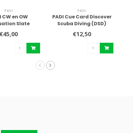
PADI
PADI
I CW en OW
PADI Cue Card Discover
P
uation Slate
Scuba Diving (DSD)
R
€45,00
€12,50