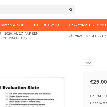
emmen & SUP
PADI & Overig
Pakketdeals & Outlet
 - 2026, AL 27 JAAR EEN
VRAGEN? BEL 071-4
TROUWBAAR ADRES
PADI
€25,00
De PADI Ski
Open Water