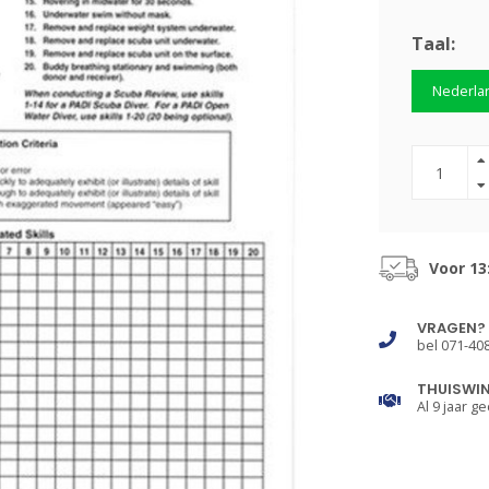
Taal:
Nederla
Voor 13
VRAGEN?
bel 071-40
THUISWI
Al 9 jaar ge