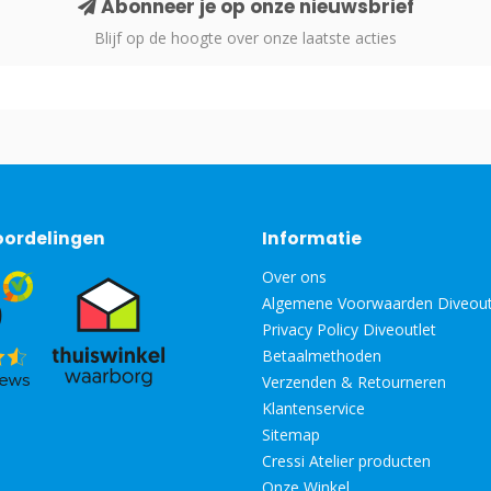
Abonneer je op onze nieuwsbrief
Blijf op de hoogte over onze laatste acties
oordelingen
Informatie
Over ons
Algemene Voorwaarden Diveout
Privacy Policy Diveoutlet
Betaalmethoden
Verzenden & Retourneren
Klantenservice
Sitemap
Cressi Atelier producten
Onze Winkel