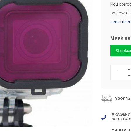
kleurcorrec
onderwater 
Lees meer.
Maak ee
Standaa
Voor 13
VRAGEN?
bel 071-40
THUISWI