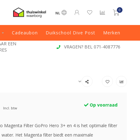
0
NL
Cadeaubon
Duikschool Dive Post
Merken
JAAR EEN
VRAGEN? BEL 071-4087776
RES
Op voorraad
Incl. btw
o Magenta Filter GoPro Hero 3+ en 4 is het optimale filter
 water. Het Magenta filter biedt een maximale