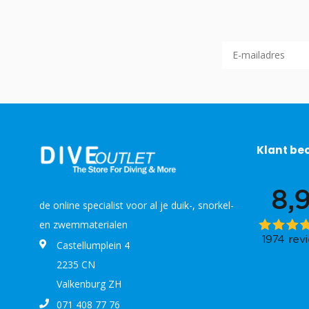
Klant be
de online specialist voor al je duik-, snorkel-
en zwemmaterialen
Castellumplein 4
2235 CN
Valkenburg ZH
071 408 77 76