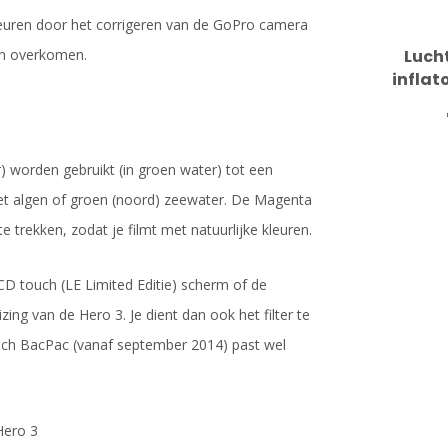
kleuren door het corrigeren van de GoPro camera
Luch
oen overkomen.
inflat
) worden gebruikt (in groen water) tot een
 met algen of groen (noord) zeewater. De Magenta
e trekken, zodat je filmt met natuurlijke kleuren.
CD touch (LE Limited Editie) scherm of de
ing van de Hero 3. Je dient dan ook het filter te
ouch BacPac (vanaf september 2014) past wel
Hero 3