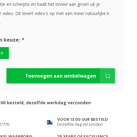
tie en scherpte en haalt het teveel aan groen uit je
video. Dit levert video's op met een meer natuurlijke k
.
n keuze:
*
rd
Toevoegen aan winkelwagen
:00 besteld, dezelfde werkdag verzonden
VOOR 13:00 UUR BESTELD
87776
Dezelfde dag verzonden
NKEL WAARBORG
25 YEARS OF EXCELLENCE