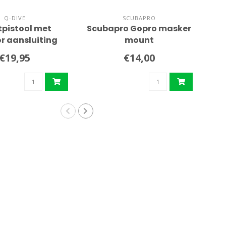
Q-DIVE
SCUBAPRO
tpistool met
Scubapro Gopro masker
Pr
or aansluiting
mount
€19,95
€14,00