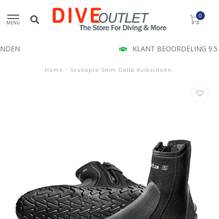
0
MENU
KLANT BEOORDELING 9.5
Home
/
Scubapro 5mm Delta duikschoen