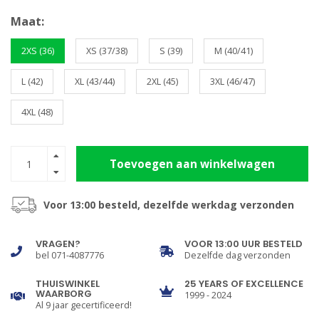
Maat:
2XS (36)
XS (37/38)
S (39)
M (40/41)
L (42)
XL (43/44)
2XL (45)
3XL (46/47)
4XL (48)
Toevoegen aan winkelwagen
Voor 13:00 besteld, dezelfde werkdag verzonden
VRAGEN?
VOOR 13:00 UUR BESTELD
bel 071-4087776
Dezelfde dag verzonden
THUISWINKEL
25 YEARS OF EXCELLENCE
WAARBORG
1999 - 2024
Al 9 jaar gecertificeerd!