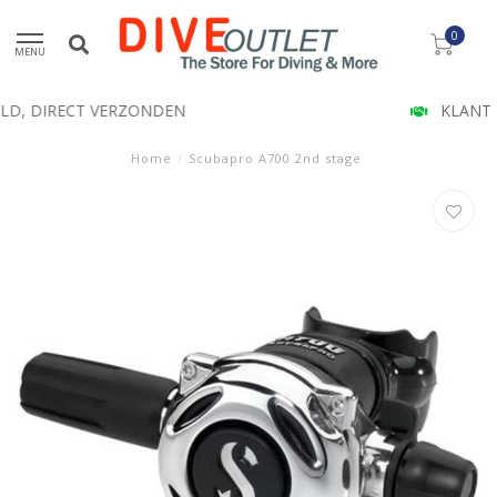
0
MENU
KLANT BEOORDELING 9.5
Home
/
Scubapro A700 2nd stage