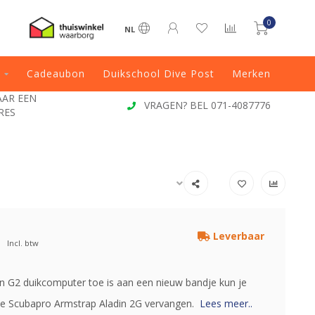
0
NL
Cadeaubon
Duikschool Dive Post
Merken
JAAR EEN
VRAGEN? BEL 071-4087776
RES
Leverbaar
Incl. btw
din G2 duikcomputer toe is aan een nieuw bandje kun je
e Scubapro Armstrap Aladin 2G vervangen.
Lees meer..