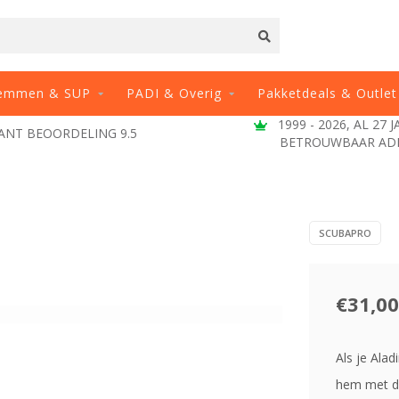
emmen & SUP
PADI & Overig
Pakketdeals & Outlet
1999 - 2026, AL 27 
ANT BEOORDELING 9.5
BETROUWBAAR AD
SCUBAPRO
€31,00
Als je Ala
hem met d