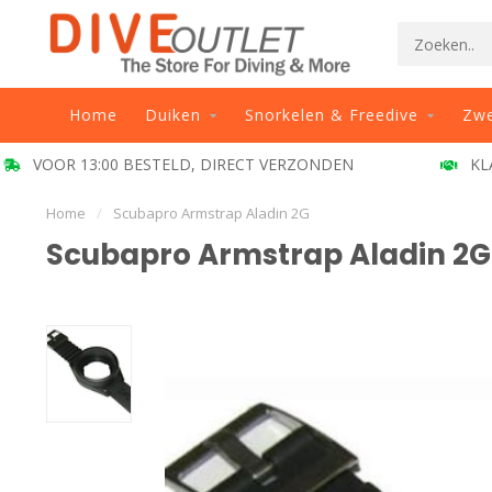
Home
Duiken
Snorkelen & Freedive
Zw
VOOR 13:00 BESTELD, DIRECT VERZONDEN
KL
Home
/
Scubapro Armstrap Aladin 2G
Scubapro Armstrap Aladin 2G