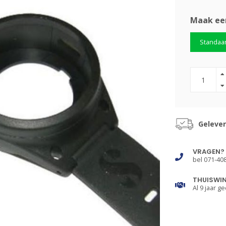
Maak ee
Standaa
Gelever
VRAGEN?
bel 071-40
THUISWI
Al 9 jaar ge