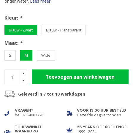
onder water.
Lees meer..
Kleur:
*
Blauw - Zwart
Blauw - Transparant
Maat:
*
S
M
Wide
Toevoegen aan winkelwagen
Geleverd in 7 tot 10 werkdagen
VRAGEN?
VOOR 13:00 UUR BESTELD
bel 071-4087776
Dezelfde dag verzonden
THUISWINKEL
25 YEARS OF EXCELLENCE
WAARBORG
1999 - 2024