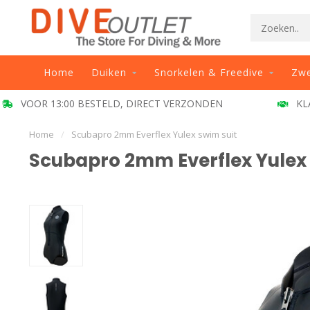
Home
Duiken
Snorkelen & Freedive
Zw
VOOR 13:00 BESTELD, DIRECT VERZONDEN
KL
Home
/
Scubapro 2mm Everflex Yulex swim suit
Scubapro 2mm Everflex Yulex 