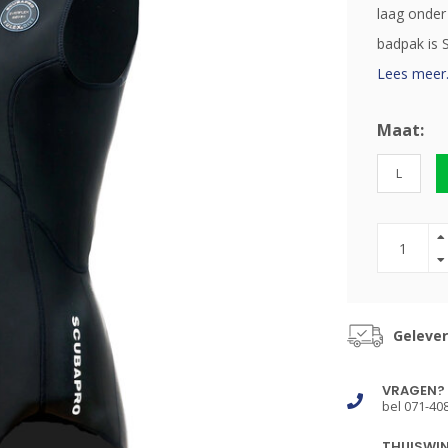
laag onder
badpak is 
Lees meer.
Maat:
L
Gelever
VRAGEN?
bel 071-40
THUISWI