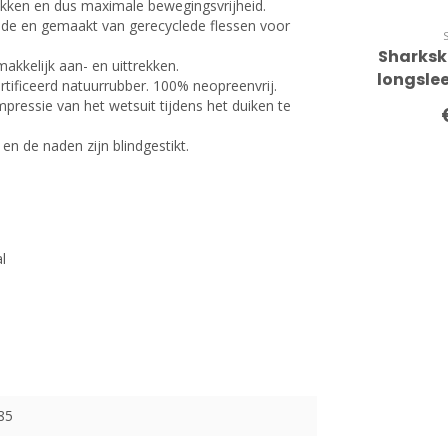
kken en dus maximale bewegingsvrijheid.
ijde en gemaakt van gerecyclede flessen voor
Sharkski
makkelijk aan- en uittrekken.
longslee
ificeerd natuurrubber. 100% neopreenvrij.
essie van het wetsuit tijdens het duiken te
n de naden zijn blindgestikt.
l
85