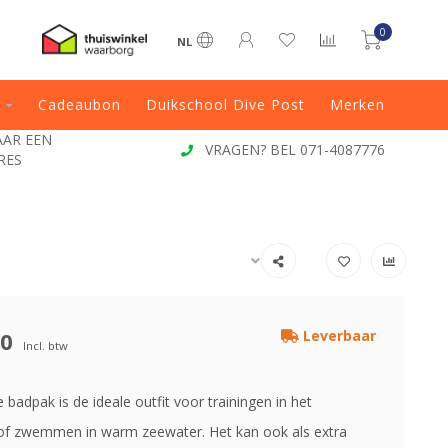
0
NL
Cadeaubon
Duikschool Dive Post
Merken
JAAR EEN
VRAGEN? BEL 071-4087776
RES
00
Leverbaar
Incl. btw
lle badpak is de ideale outfit voor trainingen in het
f zwemmen in warm zeewater. Het kan ook als extra