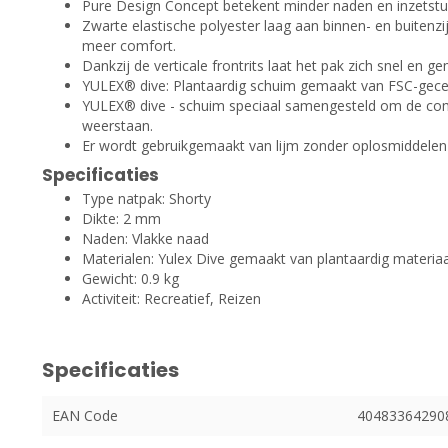
Pure Design Concept betekent minder naden en inzetstu
Zwarte elastische polyester laag aan binnen- en buitenz
meer comfort.
Dankzij de verticale frontrits laat het pak zich snel en ge
YULEX® dive: Plantaardig schuim gemaakt van FSC-gecert
YULEX® dive - schuim speciaal samengesteld om de compr
weerstaan.
Er wordt gebruikgemaakt van lijm zonder oplosmiddelen e
Specificaties
Type natpak: Shorty
Dikte: 2 mm
Naden: Vlakke naad
Materialen: Yulex Dive gemaakt van plantaardig materiaa
Gewicht: 0.9 kg
Activiteit: Recreatief, Reizen
Specificaties
EAN Code
40483364290