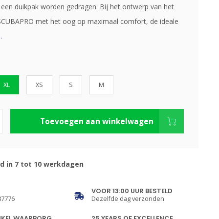
 een duikpak worden gedragen. Bij het ontwerp van het
SCUBAPRO met het oog op maximaal comfort, de ideale
.
XL
XS
S
M
Toevoegen aan winkelwagen
d in 7 tot 10 werkdagen
VOOR 13:00 UUR BESTELD
87776
Dezelfde dag verzonden
NKEL WAARBORG
25 YEARS OF EXCELLENCE