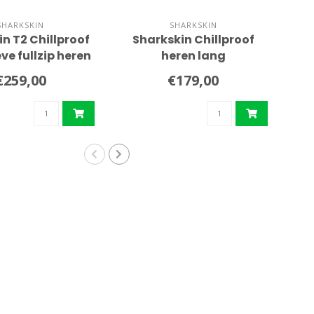
SHARKSKIN
SHARKSKIN
n T2 Chillproof
Sharkskin Chillproof
Sc
ve fullzip heren
heren lang
€259,00
€179,00