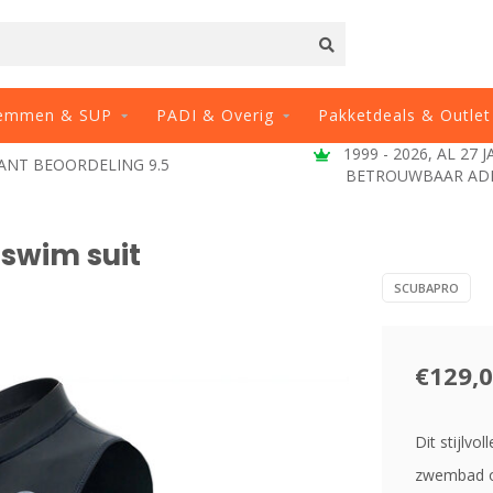
emmen & SUP
PADI & Overig
Pakketdeals & Outlet
1999 - 2026, AL 27 
ANT BEOORDELING 9.5
BETROUWBAAR AD
swim suit
SCUBAPRO
€129,
Dit stijlvo
zwembad o