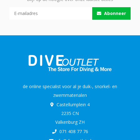
Abonneer
de online specialist voor al je duik-, snorkel- en
zwemmaterialen
Castellumplein 4
2235 CN
Valkenburg ZH
071 408 77 76