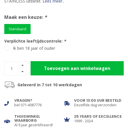
STAINLESS uitblinkt.
Lees meer..
Maak een keuze:
*
Standaard
Verplichte leeftijdscontrole:
*
Ik ben 18 jaar of ouder
Toevoegen aan winkelwagen
Geleverd in 7 tot 10 werkdagen
VRAGEN?
VOOR 13:00 UUR BESTELD
bel 071-4087776
Dezelfde dag verzonden
THUISWINKEL
25 YEARS OF EXCELLENCE
WAARBORG
1999 - 2024
Al 9 jaar gecertificeerd!