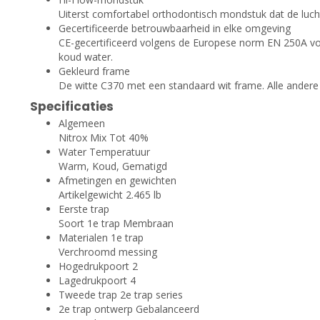
Uiterst comfortabel orthodontisch mondstuk dat de luc
Gecertificeerde betrouwbaarheid in elke omgeving
CE-gecertificeerd volgens de Europese norm EN 250A vo
koud water.
Gekleurd frame
De witte C370 met een standaard wit frame. Alle andere g
Specificaties
Algemeen
Nitrox Mix Tot 40%
Water Temperatuur
Warm, Koud, Gematigd
Afmetingen en gewichten
Artikelgewicht 2.465 lb
Eerste trap
Soort 1e trap Membraan
Materialen 1e trap
Verchroomd messing
Hogedrukpoort 2
Lagedrukpoort 4
Tweede trap 2e trap series
2e trap ontwerp Gebalanceerd