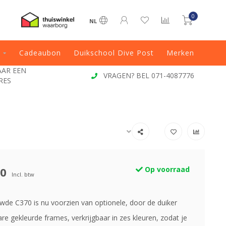
0
NL
Cadeaubon
Duikschool Dive Post
Merken
JAAR EEN
VRAGEN? BEL 071-4087776
RES
00
Op voorraad
Incl. btw
wde C370 is nu voorzien van optionele, door de duiker
re gekleurde frames, verkrijgbaar in zes kleuren, zodat je