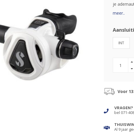
je ademaut
meer..
Aansluit
INT
Voor 13
VRAGEN?
bel 071-40
THUISWI
Al 9 jaar ge