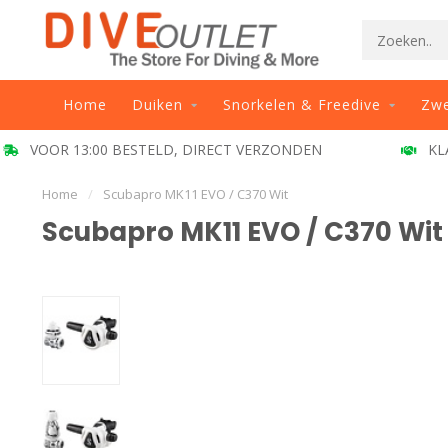
Home
Duiken
Snorkelen & Freedive
Zw
VOOR 13:00 BESTELD, DIRECT VERZONDEN
KL
Home
/
Scubapro MK11 EVO / C370 Wit
Scubapro MK11 EVO / C370 Wit