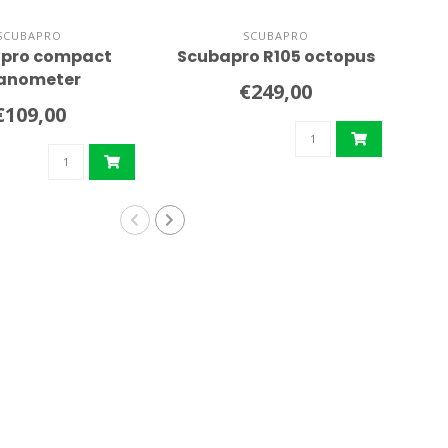
SCUBAPRO
SCUBAPRO
pro compact
Scubapro R105 octopus
Sc
anometer
€249,00
€109,00