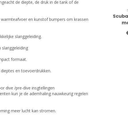
geacht de diepte, de druk in de tank of de
Scuba
e warmteafvoer en kunstof bumpers om krassen
m
elijke slanggeleiding.
n slanggeleiding
ompact formaat.
e dieptes en toevoerdrukken.
 dive /pre-dive insgtellingen
ementen kun je de ademhaling nauwkeurig regelen
deming meer lucht kan stromen.