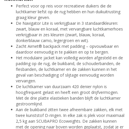
Perfect voor op reis voor recreatieve duikers die de
luchtkamer liefst op de rug hebben en hun duikuitrusting
graag kleur geven.
De Navigator Lite is verkrijgbaar in 3 standaardkleuren:
zwart, blauw en koraal, met vervangbare luchtkamerhoes
verkrijgbaar in zes kleuren (zwart, blauw, koraal,
donkerblauw camo, legergroen en wit).
Zacht Airnet® backpack met padding – opvouwbaar en
daardoor eenvoudig in te pakken en op te bergen.
Het modulaire jacket kan volledig worden afgesteld en de
padding op de rug, de buikband, de schouderbanden, de
flesbanden, de luchtkamer en de zakken kunnen in het
geval van beschadiging of slijtage eenvoudig worden
vervangen.
De luchtkamer van duurzaam 420 denier nylon is
hoogfrequent gelast en heeft een groot drijfvermogen.
Met de drie platte elastieken banden blijft de luchtkamer
gestroomlijnd.
Aan de buikband zitten twee afneembare zakken, elk met
twee kunststof D-ringen. In elke zak is plek voor maximaal
2,5 kg aan SCUBAPRO Ecoweights. De zakken kunnen
met de opening naar boven worden geplaatst, zodat je er