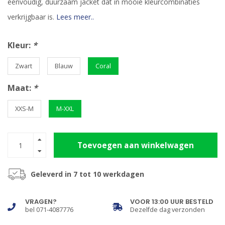
eenvoudig, duurzaam jacket dat in mooie kleurcombinaties
verkrijgbaar is.
Lees meer..
Kleur:
*
Zwart
Blauw
Coral
Maat:
*
XXS-M
M-XXL
Toevoegen aan winkelwagen
Geleverd in 7 tot 10 werkdagen
VRAGEN?
VOOR 13:00 UUR BESTELD
bel 071-4087776
Dezelfde dag verzonden