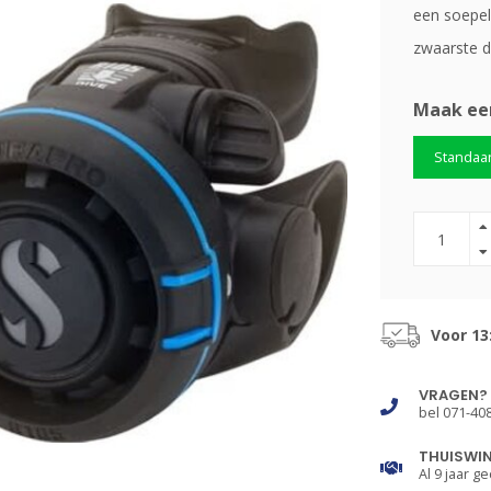
een soepel
zwaarste d
Maak ee
Standaa
Voor 13
VRAGEN?
bel 071-40
THUISWI
Al 9 jaar ge