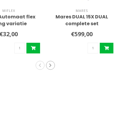
MIFLEX
MARES
 Automaat flex
Mares DUAL 15X DUAL
C
ng variatie
complete set
a
€32,00
€599,00