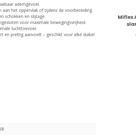
ouwbaar ademgevoel.
aan het oppervlak of tijdens de voorbereiding.
n schokken en slijtage.
Miflex
angesloten voor maximale bewegingsvrijheid.
sla
imale luchttoevoer.
en prettig aanvoelt – geschikt voor elke duiker.
58