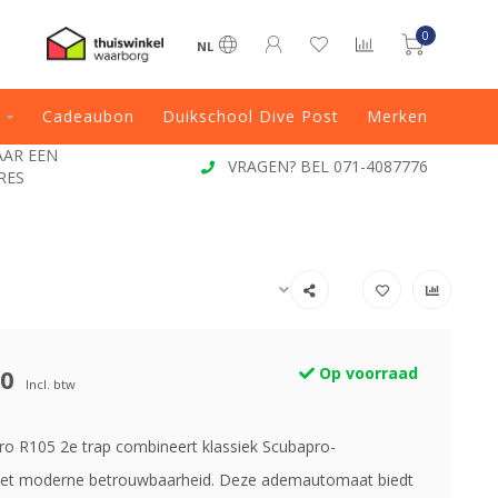
0
NL
Cadeaubon
Duikschool Dive Post
Merken
JAAR EEN
VRAGEN? BEL 071-4087776
RES
00
Op voorraad
Incl. btw
o R105 2e trap combineert klassiek Scubapro-
et moderne betrouwbaarheid. Deze ademautomaat biedt