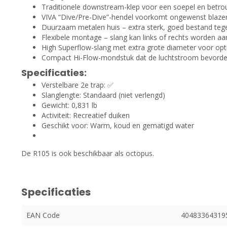
Traditionele downstream-klep voor een soepel en betr
VIVA “Dive/Pre-Dive”-hendel voorkomt ongewenst blazen 
Duurzaam metalen huis – extra sterk, goed bestand tege
Flexibele montage – slang kan links of rechts worden a
High Superflow-slang met extra grote diameter voor opt
Compact Hi-Flow-mondstuk dat de luchtstroom bevordert 
Specificaties:
Verstelbare 2e trap: ✅
Slanglengte: Standaard (niet verlengd)
Gewicht: 0,831 lb
Activiteit: Recreatief duiken
Geschikt voor: Warm, koud en gematigd water
De R105 is ook beschikbaar als octopus.
Specificaties
EAN Code
40483364319