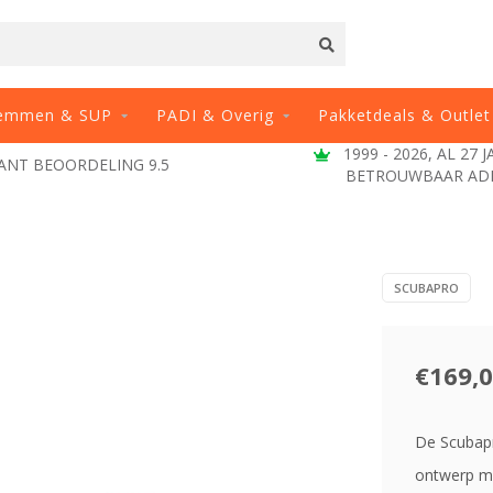
emmen & SUP
PADI & Overig
Pakketdeals & Outlet
1999 - 2026, AL 27 
ANT BEOORDELING 9.5
BETROUWBAAR AD
SCUBAPRO
€169,
De Scubapr
ontwerp m