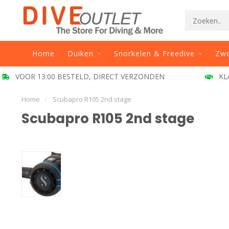
Home
Duiken
Snorkelen & Freedive
Zw
VOOR 13:00 BESTELD, DIRECT VERZONDEN
KL
Home
/
Scubapro R105 2nd stage
Scubapro R105 2nd stage