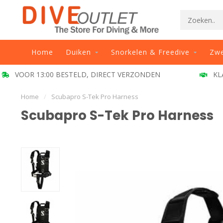
Home
Duiken
Snorkelen & Freedive
Zw
VOOR 13:00 BESTELD, DIRECT VERZONDEN
KL
Home
/
Scubapro S-Tek Pro Harness
Scubapro S-Tek Pro Harness