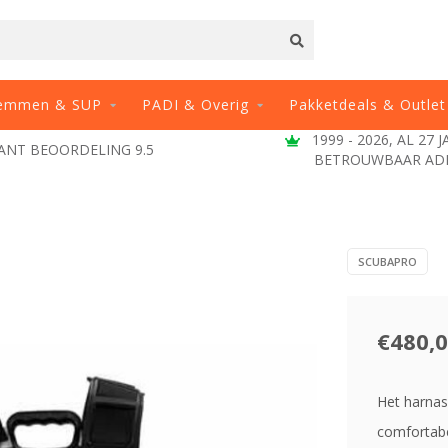
emmen & SUP
PADI & Overig
Pakketdeals & Outlet
1999 - 2026, AL 27 
ANT BEOORDELING 9.5
BETROUWBAAR AD
SCUBAPRO
€480,
Het harnas
comfortabe