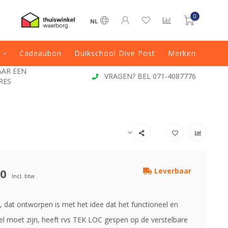
0
NL
Cadeaubon
Duikschool Dive Post
Merken
JAAR EEN
VRAGEN? BEL 071-4087776
RES
00
Leverbaar
Incl. btw
, dat ontworpen is met het idee dat het functioneel en
l moet zijn, heeft rvs TEK LOC gespen op de verstelbare