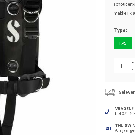
schouderba
makkelijk a
Type:
RVS
Gelever
VRAGEN?
bel 071-40
THUISWI
Al 9 jaar ge