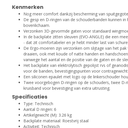
Kenmerken
Nog meer comfort dankzij bescherming van spuitgegote
De gesp en D-ringen van de schouderbanden kunnen in 
bovenlichaam.
Verzonken 3D-gevormde gaten voor standaard wingmoe
In de backplate zitten sleuven (EVO-ANGLE) die een mee
- dat zit comfortabeler en je hebt minder last van schur
De Ergo-moeren zijn verzonken om slijtage van het pak t
draaien, ook met koude of natte handen en handschoe
vanwege het aantal en de positie van de gaten en de sle
Het backplate van elektrolytisch gepolijst rvs of geanod
voor de banden, bevestigingspunten voor contragewicht
Een siliconen epaulet met logo op de linkerschouder houdt
Twee voorgebogen D-ringen op de schouders, twee D-ri
kruisband voor bevestiging van extra uitrusting.
Specificaties
Type: Technisch
Aantal D ringen: 6
Artikelgewicht (M): 3.26 kg
Backplate materiaal: Roestvrij staal
Activiteit: Technisch