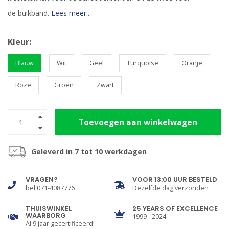
de buikband.
Lees meer..
Kleur:
Blauw
Wit
Geel
Turquoise
Oranje
Roze
Groen
Zwart
Toevoegen aan winkelwagen
Geleverd in 7 tot 10 werkdagen
VRAGEN?
VOOR 13:00 UUR BESTELD
bel 071-4087776
Dezelfde dag verzonden
THUISWINKEL
25 YEARS OF EXCELLENCE
WAARBORG
1999 - 2024
Al 9 jaar gecertificeerd!