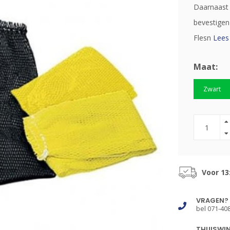
Daarnaast 
bevestigen
Flesn
Lees
Maat:
Zwart
Voor 13
VRAGEN?
bel 071-40
THUISWI