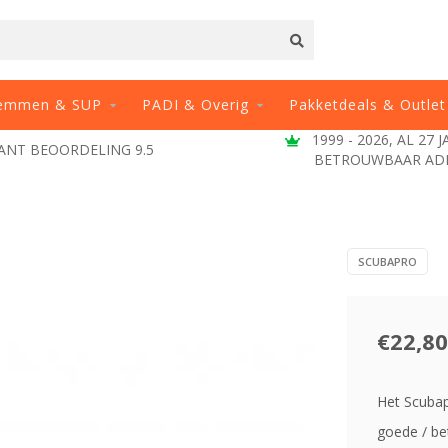
emmen & SUP
PADI & Overig
Pakketdeals & Outlet
1999 - 2026, AL 27 
ANT BEOORDELING 9.5
BETROUWBAAR AD
SCUBAPRO
€22,80
Het Scubap
goede / be