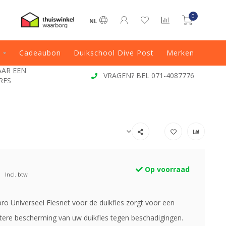
0
NL
Cadeaubon
Duikschool Dive Post
Merken
JAAR EEN
VRAGEN? BEL 071-4087776
RES
Op voorraad
Incl. btw
ro Universeel Flesnet voor de duikfles zorgt voor een
tere bescherming van uw duikfles tegen beschadigingen.