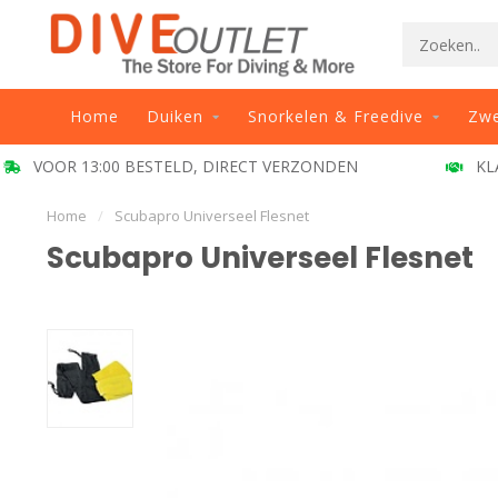
Home
Duiken
Snorkelen & Freedive
Zw
VOOR 13:00 BESTELD, DIRECT VERZONDEN
KL
Home
/
Scubapro Universeel Flesnet
Scubapro Universeel Flesnet