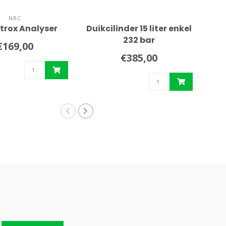
NRC
trox Analyser
Duikcilinder 15 liter enkel
Al
232 bar
€169,00
€385,00