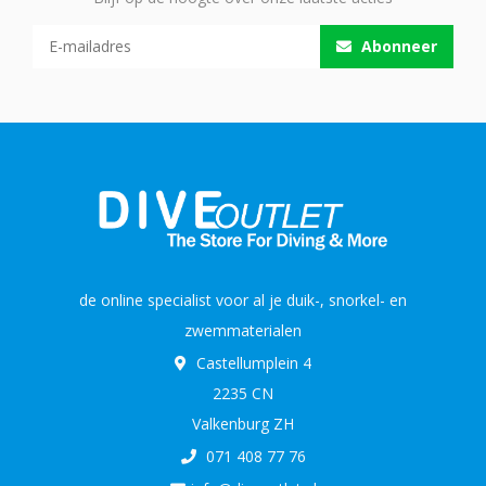
Abonneer
de online specialist voor al je duik-, snorkel- en
zwemmaterialen
Castellumplein 4
2235 CN
Valkenburg ZH
071 408 77 76